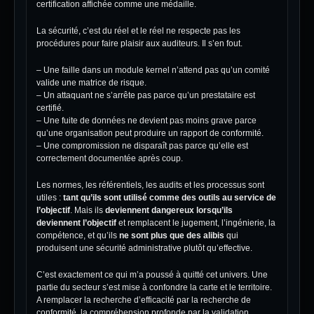
certification affichée comme une médaille.
La sécurité, c’est du réel et le réel ne respecte pas les
procédures pour faire plaisir aux auditeurs. Il s’en fout.
– Une faille dans un module kernel n’attend pas qu’un comité
valide une matrice de risque.
– Un attaquant ne s’arrête pas parce qu’un prestataire est
certifié.
– Une fuite de données ne devient pas moins grave parce
qu’une organisation peut produire un rapport de conformité.
– Une compromission ne disparaît pas parce qu’elle est
correctement documentée après coup.
Les normes, les référentiels, les audits et les processus sont
utiles :
tant qu’ils sont utilisé comme des outils au service de
l’objectif
. Mais ils
deviennent dangereux lorsqu’ils
deviennent l’objectif
et remplacent le jugement, l’ingénierie, la
compétence, et qu’ils
ne sont plus que des alibis
qui
produisent une sécurité administrative plutôt qu’effective.
C’est exactement ce qui m’a poussé à quitté cet univers. Une
partie du secteur s’est mise à confondre la carte et le territoire.
A remplacer la recherche d’efficacité par la recherche de
conformité, la compréhension profonde par la validation