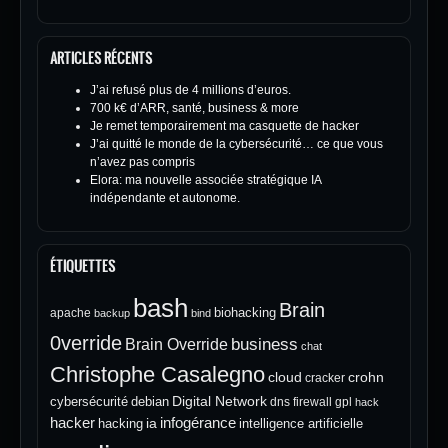
ARTICLES RÉCENTS
J’ai refusé plus de 4 millions d’euros.
700 k€ d’ARR, santé, business & more
Je remet temporairement ma casquette de hacker
J’ai quitté le monde de la cybersécurité… ce que vous
n’avez pas compris
Elora: ma nouvelle associée stratégique IA
indépendante et autonome.
ÉTIQUETTES
bash
Brain
biohacking
apache
backup
bind
0verride
Brain Override
business
chat
Christophe Casalegno
cloud
crohn
cracker
Digital Network
cybersécurité
debian
dns
firewall
gpl
hack
hacker
infogérance
ia
hacking
intelligence artificielle