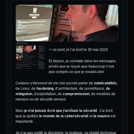
-> ce post, je l’ai écrit le 30 mai 2025.
Et depuis, je constate dans les messages
privés que je reçois que beaucoup n’ont
pas compris ce que je voulais dire.
Certains s’étonnent de me voir encore parler de
vulnérabilités
,
de Linux, de
hardening
, d’architecture, de surveillance,
de
mitigation
, d’exploitation, de
compromission
, de modèles de
menace ou de sécurité serveur.
Mais
je n’ai jamais écrit que j’arrêtais la sécurité
. J’ai écrit
que je quittais
le monde de la cybersécurité
et
la nuance
est
importante.
Je n’ai pas quitté la discipline, la pratique, sa réalité technique