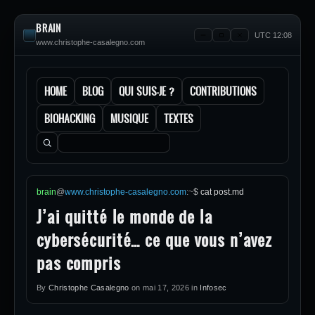
BRAIN
UTC 12:08
www.christophe-casalegno.com
HOME
BLOG
QUI SUIS-JE ?
CONTRIBUTIONS
BIOHACKING
MUSIQUE
TEXTES
Rechercher :
brain
@
www.christophe-casalegno.com
:
~
$
cat post.md
J’ai quitté le monde de la
cybersécurité… ce que vous n’avez
pas compris
By
Christophe Casalegno
on
mai 17, 2026
in
Infosec