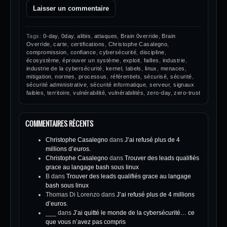
Tags:
0-day
,
0day
,
alibis
,
attaques
,
Brain 0verride
,
Brain
Override
,
carte
,
certifications
,
Christophe Casalegno
,
compromission
,
confiance
,
cybersécurité
,
discipline
,
écosystème
,
éprouver un système
,
exploit
,
failles
,
industrie
,
industrie de la cybersécurité
,
kernel
,
labels
,
linux
,
menaces
,
mitigation
,
normes
,
processus
,
référentiels
,
sécurisé
,
sécurité
,
sécurité administrative
,
sécurité informatique
,
serveur
,
signaux
faibles
,
territoire
,
vulnérabilité
,
vulnérabilités
,
zero-day
,
zero-trust
COMMENTAIRES RÉCENTS
Christophe Casalegno
dans
J’ai refusé plus de 4
millions d’euros.
Christophe Casalegno
dans
Trouver des leads qualifiés
grace au langage bash sous linux
B
dans
Trouver des leads qualifiés grace au langage
bash sous linux
Thomas Di Lorenzo
dans
J’ai refusé plus de 4 millions
d’euros.
___
dans
J’ai quitté le monde de la cybersécurité… ce
que vous n’avez pas compris