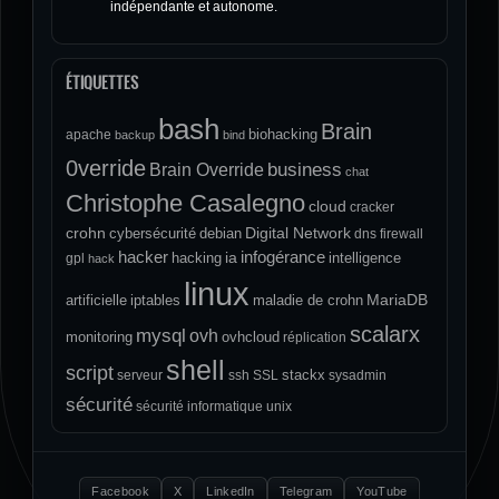
indépendante et autonome.
ÉTIQUETTES
bash
Brain
biohacking
apache
backup
bind
0verride
Brain Override
business
chat
Christophe Casalegno
cloud
cracker
crohn
Digital Network
cybersécurité
debian
dns
firewall
hacker
infogérance
ia
hacking
intelligence
gpl
hack
linux
MariaDB
artificielle
iptables
maladie de crohn
scalarx
mysql
ovh
monitoring
ovhcloud
réplication
shell
script
stackx
serveur
ssh
SSL
sysadmin
sécurité
sécurité informatique
unix
Facebook
X
LinkedIn
Telegram
YouTube