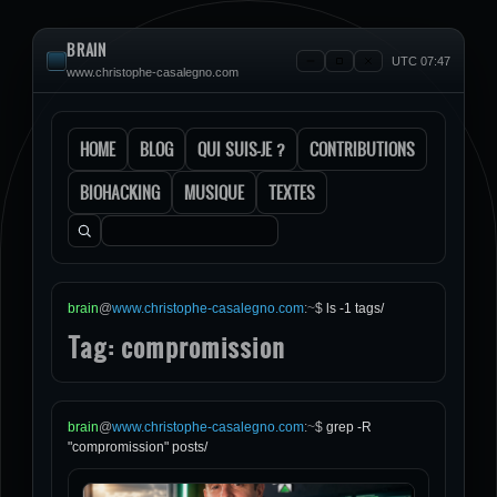
BRAIN
UTC 07:47
www.christophe-casalegno.com
HOME
BLOG
QUI SUIS-JE ?
CONTRIBUTIONS
BIOHACKING
MUSIQUE
TEXTES
Rechercher :
brain
@
www.christophe-casalegno.com
:
~
$
ls -1 tags/
Tag: compromission
brain
@
www.christophe-casalegno.com
:
~
$
grep -R
"compromission" posts/