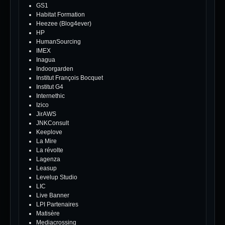
GS1
Habitat Formation
Heezee (Blog4ever)
HP
HumanSourcing
IMEX
Inagua
Indoorgarden
Institut François Bocquet
Institut G4
Internethic
Izico
JirAWS
JNKConsult
Keeplove
La Mire
La révolte
Lagenza
Leasup
Levelup Studio
LIC
Live Banner
LPI Partenaires
Matisère
Mediacrossing