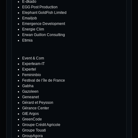
E-dkado
EGG Post Production
Elephant GoldFish Limited
Emailjob
Emergence Development
Energie Clim
Erwan Guillon Consulting
Etimia
Event & Com
Experteam-IT
Expertel
Femininbio
Festival de l’île de France
Gabha
Gazoleen
Geneanet
Gérard et Peysson
Gérance Center
GIE Argos
GreenCode
Groupe Crédit Agricole
Groupe Touati
GroupAgora