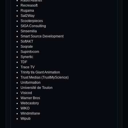
Radio Atlantis
Recreasoft
Rugama
Sat2Way
Scooterpieces
SIGA Consulting
Sinsemilia
Smart Source Development
SoftAKT
Soqrate
Supinfocom
Synertic
TDF
Trace TV
Trinity t/a Giant Animation
Trust Medias (TrustMyScience)
Uniformation
Université de Toulon
Visicod
Warner Bros
Webcastory
WIKO
Windmillane
Wipub