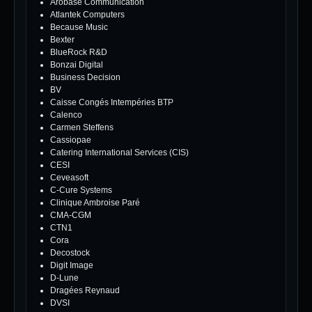
Arobase Communication
Atlantek Computers
Because Music
Bexter
BlueRock R&D
Bonzai Digital
Business Decision
BV
Caisse Congés Intempéries BTP
Calenco
Carmen Steffens
Cassiopae
Catering International Services (CIS)
CESI
Ceveasoft
C-Cure Systems
Clinique Ambroise Paré
CMA-CGM
CTN1
Cora
Decostock
Digit Image
D-Lune
Dragées Reynaud
DVSI