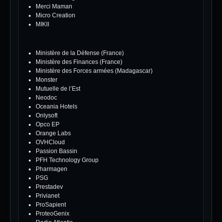
Merci Maman
Micro Creation
MIKII
Ministère de la Défense (France)
Ministère des Finances (France)
Ministère des Forces armées (Madagascar)
Monster
Mutuelle de l’Est
Neodoc
Oceania Hotels
Onlysoft
Opco EP
Orange Labs
OVHCloud
Passion Bassin
PFH Technology Group
Pharmagen
PSG
Prestadev
Privianet
ProSapient
ProteoGenix