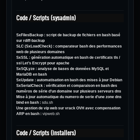
Code / Scripts (sysadmin)
SxFilesBackup
: script de backup de fichiers en bash basé
sur rdiff-backup
SLC (SxLoadCheck)
: comparateur bash des performances
web de plusieurs domaines
SxSSL
: génération automatique en bash de certificats tls /
ssl Let’s Encrypt pour apache
SxSQLyze
: analyse de bases de données MySQL et
MariaDB en bash
SxUpdate
: automatisation en bash des mises à jour Debian
SxSerialCheck
: vérification et comparaison en bash des
numéros de série d’un domaine sur plusieurs serveurs dns
Mise à jour automatique du numero de serie d’une zone dns
bind en bash :
sdu.sh
Une gestion de vip web sur vrack OVH avec compensation
ARP en bash :
vipweb.sh
Code / Scripts (installers)