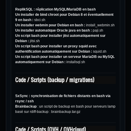
ReplikSQL
: réplication MySQL/MariaDB en bash
Un installer de bind chroot pour Debian 8 et éventuellement
9 en bash :
sbci.sh
Un installer webmin pour Debian en bash :
install_webmin.sh
Un installer automatique Oracle java en bash :
paji.sh
Un script bash pour installer jitsi automatiquement sur
Debian :
jitsi.sh
Un script bash pour installer un proxy squid avec
authentification automatiquement sur Debian :
squid.sh
Un script bash pour installer un serveur MariaDB ou MySQL
automatiquement sur Debian :
installsql.sh
Code / Scripts (backup / migrations)
SxSync
: synchronisation de fichiers distants en bash via
rsync / ssh
Brainbackup
: un script de backup en bash pour serveurs lamp
basé sur rdiff-backup :
brainbackup.tar.gz
Code / Scripts (OVH / OVHcloud)