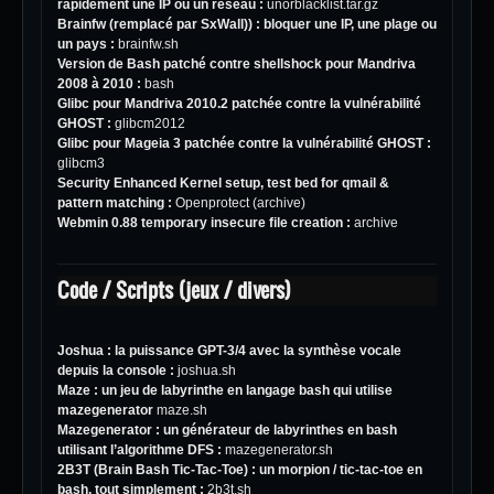
rapidement une IP ou un réseau :
unorblacklist.tar.gz
Brainfw (remplacé par
SxWall
)) : bloquer une IP, une plage ou
un pays :
brainfw.sh
Version de Bash patché contre shellshock pour Mandriva
2008 à 2010 :
bash
Glibc pour Mandriva 2010.2 patchée contre la vulnérabilité
GHOST :
glibcm2012
Glibc pour Mageia 3 patchée contre la vulnérabilité GHOST :
glibcm3
Security Enhanced Kernel setup, test bed for qmail &
pattern matching :
Openprotect
(archive)
Webmin 0.88 temporary insecure file creation :
archive
Code / Scripts (jeux / divers)
Joshua : la puissance GPT-3/4 avec la synthèse vocale
depuis la console :
joshua.sh
Maze : un jeu de labyrinthe en langage bash qui utilise
mazegenerator
maze.sh
Mazegenerator : un générateur de labyrinthes en bash
utilisant l’algorithme DFS :
mazegenerator.sh
2B3T (Brain Bash Tic-Tac-Toe) : un morpion / tic-tac-toe en
bash, tout simplement :
2b3t.sh