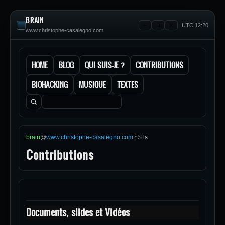
BRAIN
UTC 12:20
www.christophe-casalegno.com
HOME
BLOG
QUI SUIS-JE ?
CONTRIBUTIONS
BIOHACKING
MUSIQUE
TEXTES
Rechercher :
brain
@
www.christophe-casalegno.com
:
~
$
ls
Contributions
Documents, slides et Vidéos