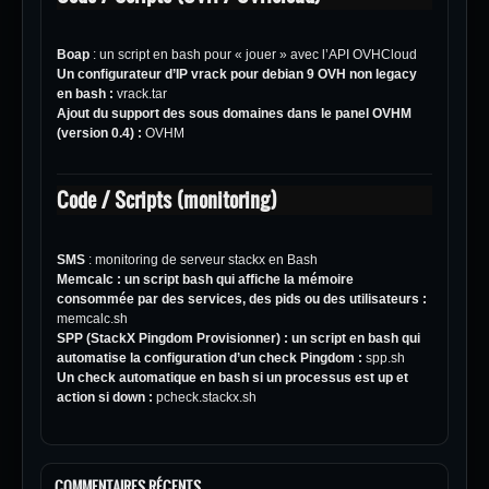
Boap
: un script en bash pour « jouer » avec l’API OVHCloud
Un configurateur d’IP vrack pour debian 9 OVH non legacy
en bash :
vrack.tar
Ajout du support des sous domaines dans le panel OVHM
(version 0.4) :
OVHM
Code / Scripts (monitoring)
SMS
: monitoring de serveur stackx en Bash
Memcalc : un script bash qui affiche la mémoire
consommée par des services, des pids ou des utilisateurs :
memcalc.sh
SPP (StackX Pingdom Provisionner) : un script en bash qui
automatise la configuration d’un check Pingdom :
spp.sh
Un check automatique en bash si un processus est up et
action si down :
pcheck.stackx.sh
COMMENTAIRES RÉCENTS