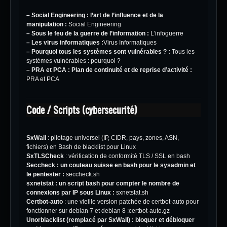
– Social Engineering : l’art de l’influence et de la
manipulation :
Social Engineering
– Sous le feu de la guerre de l’information :
L’infoguerre
– Les virus informatiques :
Virus Informatiques
– Pourquoi tous les systèmes sont vulnérables ? :
Tous les
systèmes vulnérables : pourquoi ?
– PRA et PCA : Plan de continuité et de reprise d’activité :
PRA et PCA
Code / Scripts (cybersecurité)
SxWall
: pilotage universel (IP, CIDR, pays, zones, ASN,
fichiers) en Bash de blacklist pour Linux
SxTLSCheck
: vérification de conformité TLS / SSL en bash
Seccheck : un couteau suisse en bash pour le sysadmin et
le pentester :
seccheck.sh
sxnetstat : un script bash pour compter le nombre de
connexions par IP sous Linux :
sxnetstat.sh
Certbot-auto
: une vieille version patchée de certbot-auto pour
fonctionner sur debian 7 et debian 8 :
certbot-auto.gz
Unorblacklist (remplacé par
SxWall
) : bloquer et débloquer