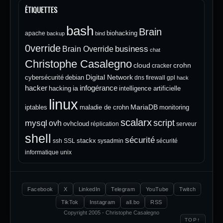
ÉTIQUETTES
bash
Brain
biohacking
apache
backup
bind
0verride
Brain Override
business
chat
Christophe Casalegno
cloud
crohn
cracker
Digital Network
cybersécurité
debian
dns
firewall
gpl
hack
hacker
infogérance
ia
hacking
intelligence artificielle
linux
MariaDB
iptables
maladie de crohn
monitoring
scalarx
script
mysql
ovh
ovhcloud
réplication
serveur
shell
sécurité
stackx
ssh
SSL
sysadmin
sécurité
informatique
unix
Facebook
X
LinkedIn
Telegram
YouTube
Twitch
TikTok
Instagram
all.bo
RSS
Copyright 2005 - Christophe Casalegno
↑
TOP