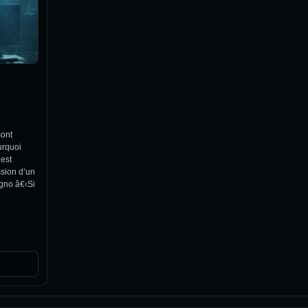
sont
urquoi
 est
sion d’un
egno â€‹Si