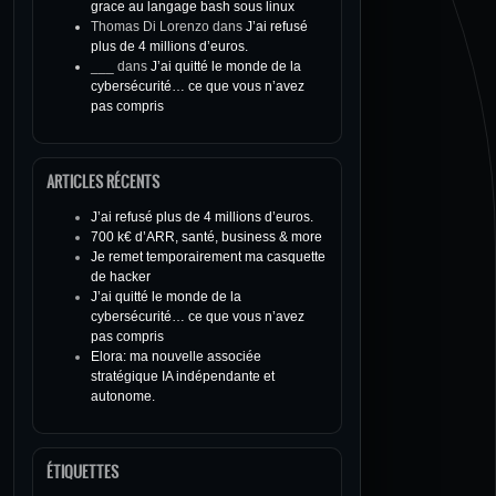
grace au langage bash sous linux
Thomas Di Lorenzo
dans
J’ai refusé
plus de 4 millions d’euros.
___
dans
J’ai quitté le monde de la
cybersécurité… ce que vous n’avez
pas compris
ARTICLES RÉCENTS
J’ai refusé plus de 4 millions d’euros.
700 k€ d’ARR, santé, business & more
Je remet temporairement ma casquette
de hacker
J’ai quitté le monde de la
cybersécurité… ce que vous n’avez
pas compris
Elora: ma nouvelle associée
stratégique IA indépendante et
autonome.
ÉTIQUETTES