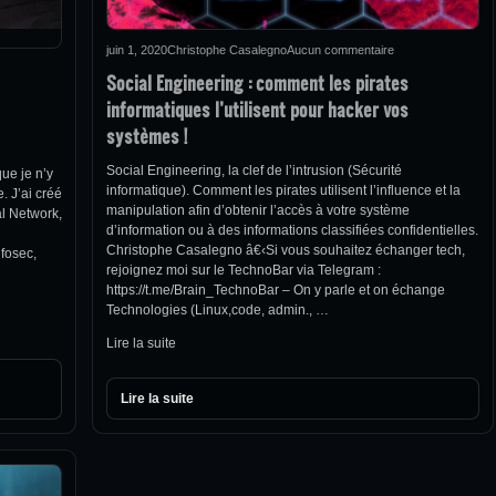
juin 1, 2020
Christophe Casalegno
Aucun commentaire
Social Engineering : comment les pirates
informatiques l’utilisent pour hacker vos
systèmes !
Social Engineering, la clef de l’intrusion (Sécurité
que je n’y
informatique). Comment les pirates utilisent l’influence et la
. J’ai créé
manipulation afin d’obtenir l’accès à votre système
al Network,
d’information ou à des informations classifiées confidentielles.
Christophe Casalegno â€‹Si vous souhaitez échanger tech,
nfosec,
rejoignez moi sur le TechnoBar via Telegram :
https://t.me/Brain_TechnoBar – On y parle et on échange
Technologies (Linux,code, admin., …
Lire la suite
Lire la suite