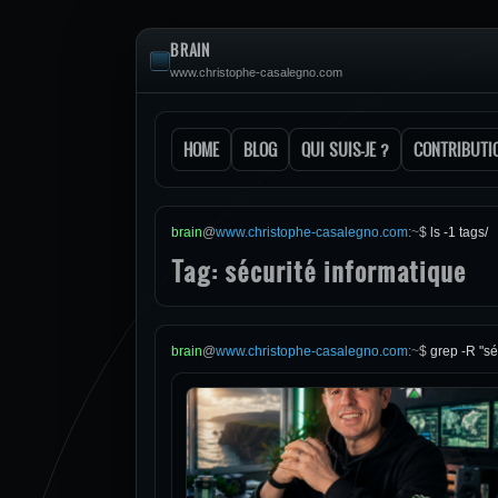
BRAIN
www.christophe-casalegno.com
HOME
BLOG
QUI SUIS-JE ?
CONTRIBUTI
brain
@
www.christophe-casalegno.com
:
~
$
ls -1 tags/
Tag: sécurité informatique
brain
@
www.christophe-casalegno.com
:
~
$
grep -R "sé