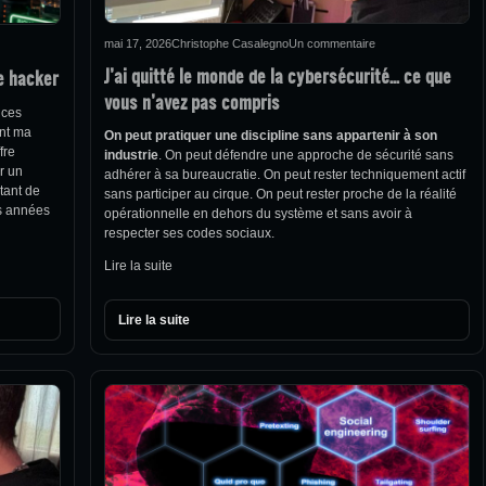
mai 17, 2026
Christophe Casalegno
Un commentaire
J’ai quitté le monde de la cybersécurité… ce que
e hacker
vous n’avez pas compris
 ces
ent ma
On peut pratiquer une discipline sans appartenir à son
fre
industrie
. On peut défendre une approche de sécurité sans
r un
adhérer à sa bureaucratie. On peut rester techniquement actif
tant de
sans participer au cirque. On peut rester proche de la réalité
es années
opérationnelle en dehors du système et sans avoir à
respecter ses codes sociaux.
Lire la suite
Lire la suite