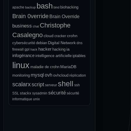
bash
biohacking
apache
backup
bind
Brain 0verride
Brain Override
Christophe
business
chat
Casalegno
cloud
crohn
cracker
Digital Network
cybersécurité
debian
dns
hacker
ia
hacking
firewall
gpl
hack
infogérance
intelligence artificielle
iptables
linux
MariaDB
maladie de crohn
mysql
ovh
monitoring
ovhcloud
réplication
shell
scalarx
script
serveur
ssh
sécurité
stackx
SSL
sysadmin
sécurité
informatique
unix