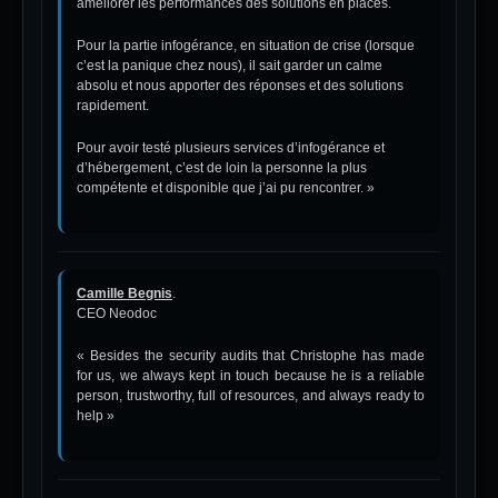
améliorer les performances des solutions en places.
Pour la partie infogérance, en situation de crise (lorsque
c’est la panique chez nous), il sait garder un calme
absolu et nous apporter des réponses et des solutions
rapidement.
Pour avoir testé plusieurs services d’infogérance et
d’hébergement, c’est de loin la personne la plus
compétente et disponible que j’ai pu rencontrer. »
Camille Begnis
.
CEO Neodoc
« Besides the security audits that Christophe has made
for us, we always kept in touch because he is a reliable
person, trustworthy, full of resources, and always ready to
help »