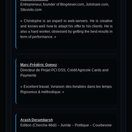
Entrepreneur, founder of
Blog4ever.com
,
Jolishare.com
,
Sitovisto.com
« Christophe is an expert in web-servers. He is creative
and knows well how to adapt his offer to his clients. He is
also a hard worker, obsessed by getting the best results in
term of performance. »
Marc-Frédéric Gomez
Directeur de Projet PCI DSS, Crédit Agricole Cards and
Payments
« Excellent travail, livraison des livrables dans les temps.
Rigoureux & méthodique. »
Arash Derambarsh
Edition (Cherche-Midi) – Juriste – Politique – Courbevoie