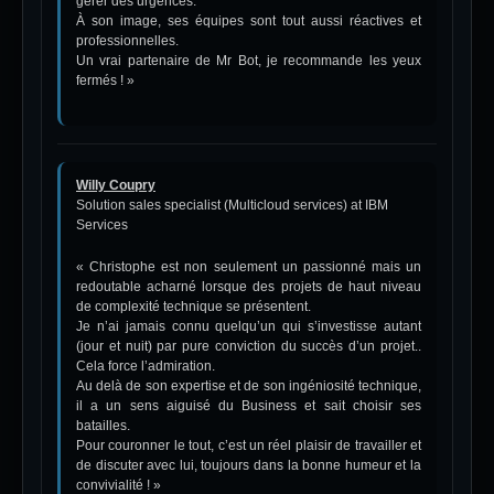
gérer des urgences.
À son image, ses équipes sont tout aussi réactives et
professionnelles.
Un vrai partenaire de Mr Bot, je recommande les yeux
fermés ! »
Willy Coupry
Solution sales specialist (Multicloud services) at IBM
Services
« Christophe est non seulement un passionné mais un
redoutable acharné lorsque des projets de haut niveau
de complexité technique se présentent.
Je n’ai jamais connu quelqu’un qui s’investisse autant
(jour et nuit) par pure conviction du succès d’un projet..
Cela force l’admiration.
Au delà de son expertise et de son ingéniosité technique,
il a un sens aiguisé du Business et sait choisir ses
batailles.
Pour couronner le tout, c’est un réel plaisir de travailler et
de discuter avec lui, toujours dans la bonne humeur et la
convivialité ! »