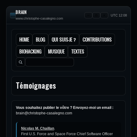
BRAIN
UTC 12:08
www.christophe-casalegno.com
HOME
BLOG
QUI SUIS-JE ?
CONTRIBUTIONS
BIOHACKING
MUSIQUE
TEXTES
Rechercher :
Témoignages
Vous souhaitez publier le vôtre ? Envoyez-moi un email :
brain@christophe-casalegno.com
Nicolas M. Chaillan
.
First U.S. Force and Space Force Chief Software Officer