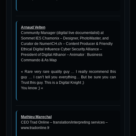
Arnaud Velten
Community Manager (digital live documentalist) at
Sommet IES Chamonix – Designer, PhotoMaster, and
Curator de NumeriCH.ch – Content Producer & Friendly
Ethical Digital Influence Cyber Security Alliance –
President of Digital Athanor – Animator : Business
Commando & As Map
« Rare very rare quality guy … I really recommend this
guy … I can’t tell you everything… But be sure you can
Trust this guy. This is a Digital Knight ;)
You know ;) «
Mathieu Marechal
CEO Trad Online – translation/interpreting services –
www.tradonline.fr