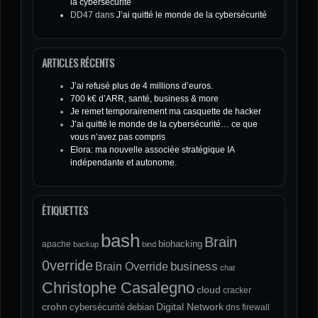
la cybersécurité
DD47
dans
J’ai quitté le monde de la cybersécurité
ARTICLES RÉCENTS
J’ai refusé plus de 4 millions d’euros.
700 k€ d’ARR, santé, business & more
Je remet temporairement ma casquette de hacker
J’ai quitté le monde de la cybersécurité… ce que
vous n’avez pas compris
Elora: ma nouvelle associée stratégique IA
indépendante et autonome.
ÉTIQUETTES
bash
Brain
biohacking
apache
backup
bind
0verride
Brain Override
business
chat
Christophe Casalegno
cloud
cracker
crohn
Digital Network
cybersécurité
debian
dns
firewall