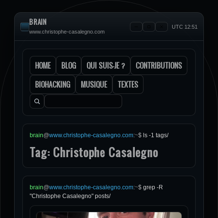
BRAIN
UTC 12:51
www.christophe-casalegno.com
HOME
BLOG
QUI SUIS-JE ?
CONTRIBUTIONS
BIOHACKING
MUSIQUE
TEXTES
Rechercher :
brain
@
www.christophe-casalegno.com
:
~
$
ls -1 tags/
Tag: Christophe Casalegno
brain
@
www.christophe-casalegno.com
:
~
$
grep -R
"Christophe Casalegno" posts/