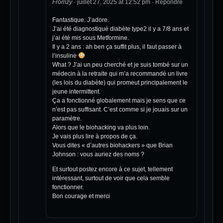
Fromzy
·
juillet 27, 2025 at 12:52 pm
·
Répondre
Fantastique. J’adore.
J’ai été diagnostiqué diabète type2 il y a 7/8 ans et
j’ai été mis sous Metformine.
Il y a 2 ans : ah ben ça suffit plus, il faut passer à
l’insuline
What ? J’ai un peu cherché et je suis tombé sur un
médecin à la retraite qui m’a recommandé un livre
(les lois du diabète) qui promeut principalement le
jeune intermittent.
Ça a fonctionné globalement mais je sens que ce
n’est pas suffisant. C’est comme si je jouais sur un
paramètre.
Alors que le biohacking va plus loin.
Je vais plus lire à propos de ça.
Vous dites « d’autres biohackers » que Brian
Johnson : vous auriez des noms ?
Et surtout postez encore à ce sujet, tellement
intéressant, surtout de voir que cela semble
fonctionner.
Bon courage et merci