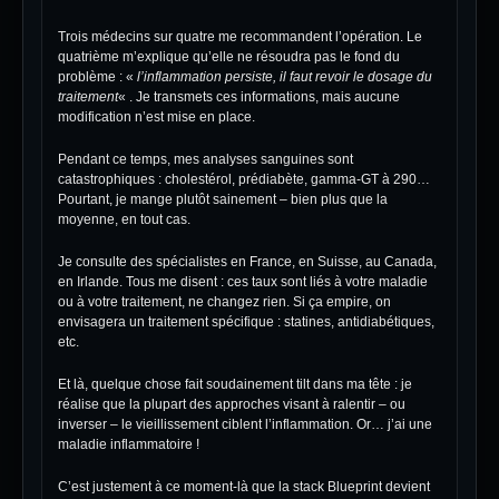
Trois médecins sur quatre me recommandent l’opération. Le
quatrième m’explique qu’elle ne résoudra pas le fond du
problème : «
l’inflammation persiste, il faut revoir le dosage du
traitement
« . Je transmets ces informations, mais aucune
modification n’est mise en place.
Pendant ce temps, mes analyses sanguines sont
catastrophiques : cholestérol, prédiabète, gamma-GT à 290…
Pourtant, je mange plutôt sainement – bien plus que la
moyenne, en tout cas.
Je consulte des spécialistes en France, en Suisse, au Canada,
en Irlande. Tous me disent : ces taux sont liés à votre maladie
ou à votre traitement, ne changez rien. Si ça empire, on
envisagera un traitement spécifique : statines, antidiabétiques,
etc.
Et là, quelque chose fait soudainement tilt dans ma tête : je
réalise que la plupart des approches visant à ralentir – ou
inverser – le vieillissement ciblent l’inflammation. Or… j’ai une
maladie inflammatoire !
C’est justement à ce moment-là que la stack Blueprint devient