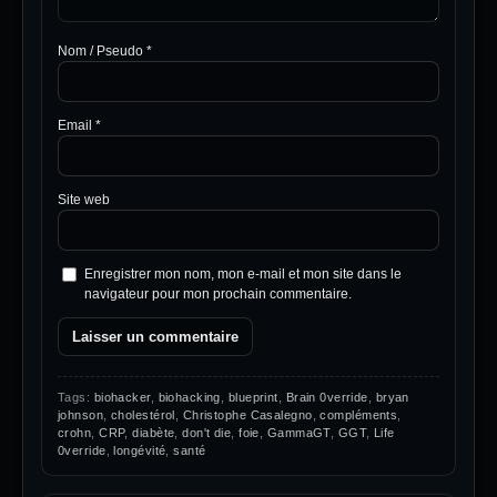
Nom / Pseudo
*
Email
*
Site web
Enregistrer mon nom, mon e-mail et mon site dans le
navigateur pour mon prochain commentaire.
Tags:
biohacker
,
biohacking
,
blueprint
,
Brain 0verride
,
bryan
johnson
,
cholestérol
,
Christophe Casalegno
,
compléments
,
crohn
,
CRP
,
diabète
,
don't die
,
foie
,
GammaGT
,
GGT
,
Life
0verride
,
longévité
,
santé