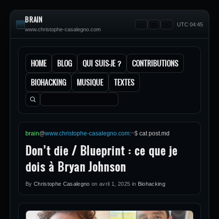
BRAIN
UTC 04:45
www.christophe-casalegno.com
HOME
BLOG
QUI SUIS-JE ?
CONTRIBUTIONS
BIOHACKING
MUSIQUE
TEXTES
Rechercher :
brain
@
www.christophe-casalegno.com
:
~
$
cat post.md
Don’t die / Blueprint : ce que je
dois à Bryan Johnson
By
Christophe Casalegno
on
avril 1, 2025
in
Biohacking