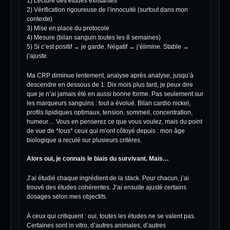
1) Lecture des études existantes
2) Vérification rigoureuse de l’innocuité (surtout dans mon
contexte)
3) Mise en place du protocole
4) Mesure (bilan sanguin toutes les 8 semaines)
5) Si c’est positif → je garde. Négatif → j’élimine. Stable →
j’ajuste.
Ma CRP diminue lentement, analyse après analyse, jusqu’à
descendre en dessous de 1. Dix mois plus tard, je peux dire
que je n’ai jamais été en aussi bonne forme. Pas seulement sur
les marqueurs sanguins : tout a évolué. Bilan cardio nickel,
profils lipidiques optimaux, tension, sommeil, concentration,
humeur… Vous en penserez ce que vous voulez, mais du point
de vue de *tous* ceux qui m’ont côtoyé depuis : mon âge
biologique a reculé sur plusieurs critères.
Alors oui, je connais le biais du survivant. Mais…
J’ai étudié chaque ingrédient de la stack. Pour chacun, j’ai
trouvé des études cohérentes. J’ai ensuite ajusté certains
dosages selon mes objectifs.
À ceux qui critiquent : oui, toutes les études ne se valent pas.
Certaines sont in vitro, d’autres animales, d’autres