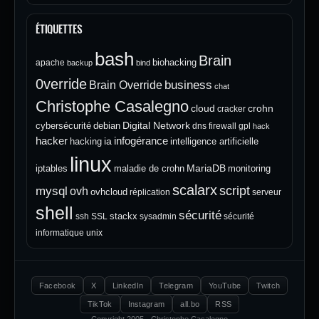
ÉTIQUETTES
bash
Brain
biohacking
apache
backup
bind
0verride
Brain Override
business
chat
Christophe Casalegno
cloud
crohn
cracker
Digital Network
cybersécurité
debian
dns
firewall
gpl
hack
hacker
infogérance
ia
hacking
intelligence artificielle
linux
MariaDB
iptables
maladie de crohn
monitoring
scalarx
script
mysql
ovh
ovhcloud
réplication
serveur
shell
sécurité
stackx
ssh
SSL
sysadmin
sécurité
informatique
unix
Facebook
X
LinkedIn
Telegram
YouTube
Twitch
TikTok
Instagram
all.bo
RSS