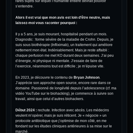
rares sujets sur lequel l’humanité entière devrait pouvoir
s’entendre.
Alors il est vrai que mon avis est loin d’être neutre, mais
laissez-moi vous raconter pourquoi :
Il y a 5 ans, je suis mourant, hospitalisé pendant un mois.
Diagnostic : forme sévère de la maladie de Crohn. Depuis, je
suis sous biothérapie (Infliximab), un traitement qui améliore
nettement mon état. Indéniablement. Mais je reste affaibli :
chaque perfusion me met KO durant deux semaines. J’ai peu
d’énergie, ni physique ni mentale. J’essaie de faire de
l’exercice, néanmoins tout est difficile ; je m’épuise vite.
En 2023, je découvre le contenu de
Bryan Johnson
.
J’apprécie son approche open source, encore rare dans ce
domaine. Passionné de longévité depuis l’adolescence (cf. ma
vidéo YouTube sur le biohacking), je commence à suivre son
travail, ainsi que celui d’autres biohackers.
Début 2024 :
rechute. Infection avec abcès. Les médecins
veulent m’opérer, mais je suis réticent. Je « négocie » un
protocole antibiotique que j’optimise de mon côté, en me
fondant sur les études cliniques antérieures à sa mise sur le
marché.