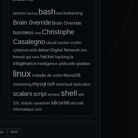
bash
biohacking
apache
backup
bind
Brain 0verride
Brain Override
Christophe
business
chat
Casalegno
cloud
crohn
cracker
Digital Network
cybersécurité
debian
dns
hacker
ia
hacking
firewall
gpl
hack
infogérance
intelligence artificielle
iptables
linux
MariaDB
maladie de crohn
mysql
ovh
monitoring
ovhcloud
réplication
shell
scalarx
script
serveur
ssh
sécurité
stackx
SSL
sysadmin
sécurité
informatique
unix
.bo
RSS