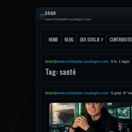
BRAIN
www.christophe-casalegno.com
HOME
BLOG
QUI SUIS-JE ?
CONTRIBUTI
brain
@
www.christophe-casalegno.com
:
~
$
ls -1 tags/
Tag: santé
brain
@
www.christophe-casalegno.com
:
~
$
grep -R "sa