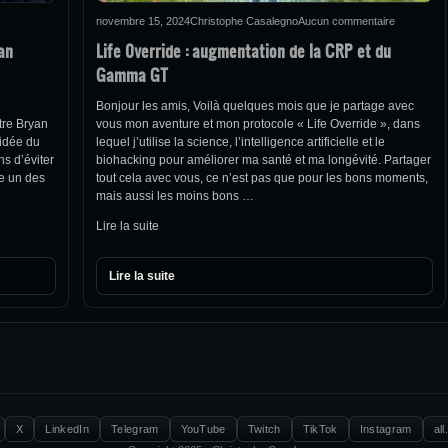
novembre 15, 2024
Christophe Casalegno
Aucun commentaire
yan
Life 0verride : augmentation de la CRP et du
Gamma GT
Bonjour les amis, Voilà quelques mois que je partage avec
tre Bryan
vous mon aventure et mon protocole « Life Override », dans
’idée du
lequel j’utilise la science, l’intelligence artificielle et le
s d’éviter
biohacking pour améliorer ma santé et ma longévité. Partager
re un des
tout cela avec vous, ce n’est pas que pour les bons moments,
mais aussi les moins bons …
Lire la suite
Lire la suite
X
LinkedIn
Telegram
YouTube
Twitch
TikTok
Instagram
all