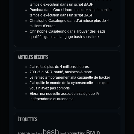
temps d’exécution dans un script BASH
Pumbaa
dans
Gnu / Linux : mesurer simplement le
temps d’exécution dans un script BASH
Christophe Casalegno
dans
J’ai refusé plus de 4
millions d’euros.
Christophe Casalegno
dans
Trouver des leads
qualifiés grace au langage bash sous linux
ARTICLES RÉCENTS
J’ai refusé plus de 4 millions d’euros.
700 k€ d’ARR, santé, business & more
Je remet temporairement ma casquette de hacker
J’ai quitté le monde de la cybersécurité… ce que
vous n’avez pas compris
Elora: ma nouvelle associée stratégique IA
indépendante et autonome.
ÉTIQUETTES
bash
Brain
biohacking
apache
backup
bind