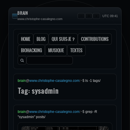
BRAIN
UTC 09:41
www.christophe-casalegno.com
HOME
BLOG
QUI SUIS-JE ?
CONTRIBUTIONS
BIOHACKING
MUSIQUE
TEXTES
Rechercher :
brain
@
www.christophe-casalegno.com
:
~
$
ls -1 tags/
Tag: sysadmin
brain
@
www.christophe-casalegno.com
:
~
$
grep -R
"sysadmin" posts/