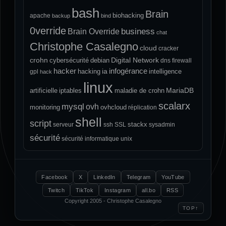
bash
Brain
biohacking
apache
backup
bind
0verride
Brain Override
business
chat
Christophe Casalegno
cloud
cracker
crohn
Digital Network
cybersécurité
debian
dns
firewall
hacker
infogérance
ia
hacking
intelligence
gpl
hack
linux
MariaDB
artificielle
iptables
maladie de crohn
scalarx
mysql
ovh
monitoring
ovhcloud
réplication
shell
script
stackx
serveur
ssh
SSL
sysadmin
sécurité
sécurité informatique
unix
Facebook
X
LinkedIn
Telegram
YouTube
Twitch
TikTok
Instagram
all.bo
RSS
Copyright 2005 - Christophe Casalegno
↑
TOP