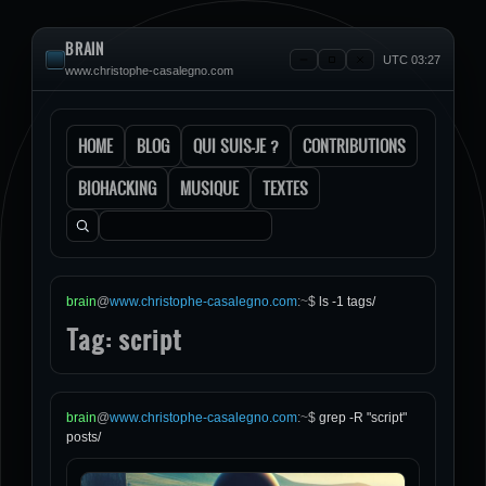
BRAIN
UTC 03:27
www.christophe-casalegno.com
HOME
BLOG
QUI SUIS-JE ?
CONTRIBUTIONS
BIOHACKING
MUSIQUE
TEXTES
Rechercher :
brain
@
www.christophe-casalegno.com
:
~
$
ls -1 tags/
Tag: script
brain
@
www.christophe-casalegno.com
:
~
$
grep -R "script"
posts/