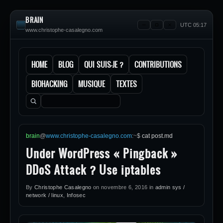
BRAIN
UTC 05:17
www.christophe-casalegno.com
HOME
BLOG
QUI SUIS-JE ?
CONTRIBUTIONS
BIOHACKING
MUSIQUE
TEXTES
Rechercher :
brain
@
www.christophe-casalegno.com
:
~
$
cat post.md
Under WordPress « Pingback »
DDoS Attack ? Use iptables
By
Christophe Casalegno
on
novembre 6, 2016
in
admin sys /
network / linux
,
Infosec