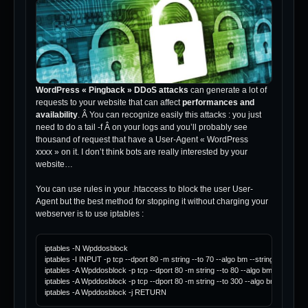
WordPress « Pingback » DDoS attacks
can generate a lot of
requests to your website that can affect
performances and
availability
. Â You can recognize easily this attacks : you just
need to do a tail -f Â on your logs and you’ll probably see
thousand of request that have a User-Agent « WordPress
xxxx » on it. I don’t think bots are really interested by your
website…
You can use rules in your .htaccess to block the user User-
Agent but the best method for stopping it without charging your
webserver is to use iptables :
iptables -N Wpddosblock

iptables -I INPUT -p tcp --dport 80 -m string --to 70 --algo bm --string 'GET /' -
iptables -A Wpddosblock -p tcp --dport 80 -m string --to 80 --algo bm ! --strin
iptables -A Wpddosblock -p tcp --dport 80 -m string --to 300 --algo bm --string '