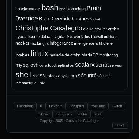
bash
Brain
biohacking
apache
backup
bind
0verride
Brain Override
business
chat
Christophe Casalegno
cloud
crohn
cracker
Digital Network
cybersécurité
debian
dns
firewall
gpl
hack
hacker
infogérance
ia
hacking
intelligence artificielle
linux
MariaDB
iptables
maladie de crohn
monitoring
scalarx
script
mysql
ovh
ovhcloud
réplication
serveur
shell
sécurité
stackx
ssh
SSL
sysadmin
sécurité
informatique
unix
Facebook
X
LinkedIn
Telegram
YouTube
Twitch
TikTok
Instagram
all.bo
RSS
Copyright 2005 - Christophe Casalegno
↑
TOP