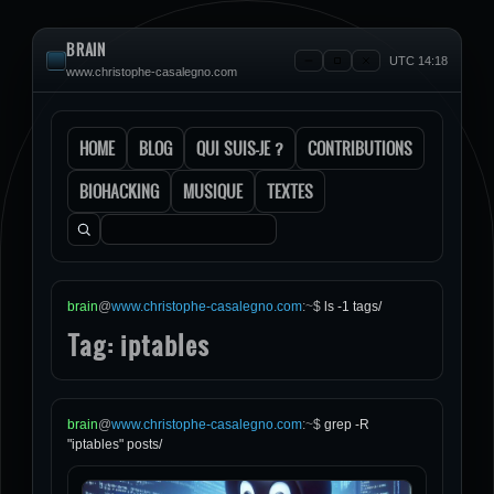
BRAIN
UTC 14:18
www.christophe-casalegno.com
HOME
BLOG
QUI SUIS-JE ?
CONTRIBUTIONS
BIOHACKING
MUSIQUE
TEXTES
Rechercher :
brain
@
www.christophe-casalegno.com
:
~
$
ls -1 tags/
Tag: iptables
brain
@
www.christophe-casalegno.com
:
~
$
grep -R
"iptables" posts/