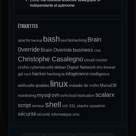
indépendante et autonome.
ÉTIQUETTES
bash
Brain
biohacking
apache
backup
bind
0verride
Brain Override
business
chat
Christophe Casalegno
cloud
cracker
crohn
Digital Network
cybersécurité
debian
dns
firewall
hacker
infogérance
ia
hacking
intelligence
gpl
hack
linux
MariaDB
artificielle
iptables
maladie de crohn
scalarx
mysql
ovh
monitoring
ovhcloud
réplication
shell
script
stackx
serveur
ssh
SSL
sysadmin
sécurité
sécurité informatique
unix