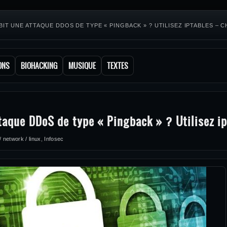
T UNE ATTAQUE DDOS DE TYPE « PINGBACK » ? UTILISEZ IPTABLES –
ONS
BIOHACKING
MUSIQUE
TEXTES
d
taque DDoS de type « Pingback » ? Utilisez i
 network / linux
,
Infosec