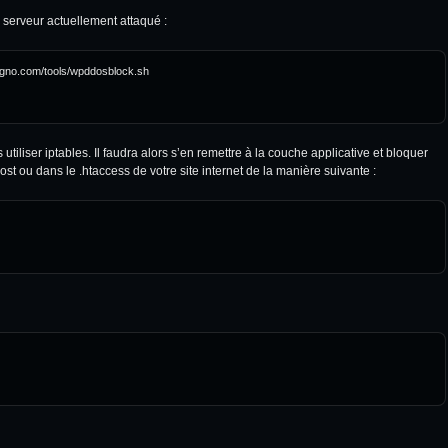
 serveur actuellement attaqué :
egno.com/tools/wpddosblock.sh

s utiliser iptables. Il faudra alors s’en remettre à la couche applicative et bloquer
ost ou dans le .htaccess de votre site internet de la manière suivante :