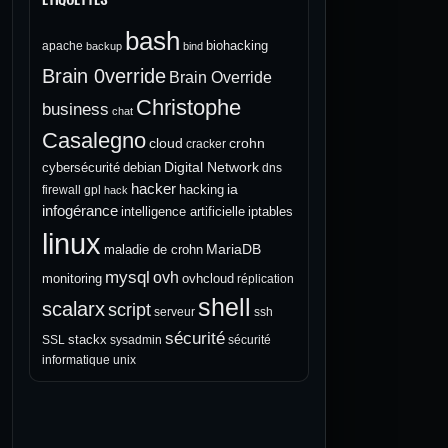
bash
biohacking
apache
backup
bind
Brain 0verride
Brain Override
Christophe
business
chat
Casalegno
cloud
crohn
cracker
Digital Network
cybersécurité
debian
dns
hacker
ia
hacking
firewall
gpl
hack
infogérance
intelligence artificielle
iptables
linux
MariaDB
maladie de crohn
mysql
ovh
monitoring
ovhcloud
réplication
shell
scalarx
script
serveur
ssh
sécurité
stackx
SSL
sysadmin
sécurité
informatique
unix