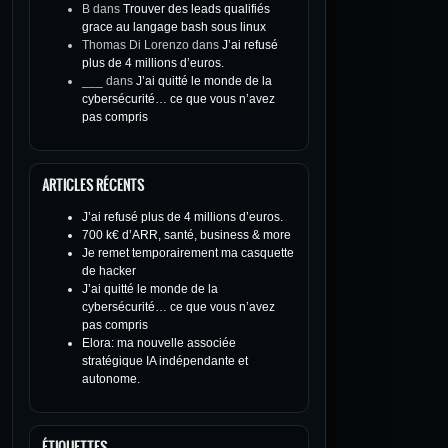
B
dans
Trouver des leads qualifiés
grace au langage bash sous linux
Thomas Di Lorenzo
dans
J’ai refusé
plus de 4 millions d’euros.
___
dans
J’ai quitté le monde de la
cybersécurité… ce que vous n’avez
pas compris
ARTICLES RÉCENTS
J’ai refusé plus de 4 millions d’euros.
700 k€ d’ARR, santé, business & more
Je remet temporairement ma casquette
de hacker
J’ai quitté le monde de la
cybersécurité… ce que vous n’avez
pas compris
Elora: ma nouvelle associée
stratégique IA indépendante et
autonome.
ÉTIQUETTES