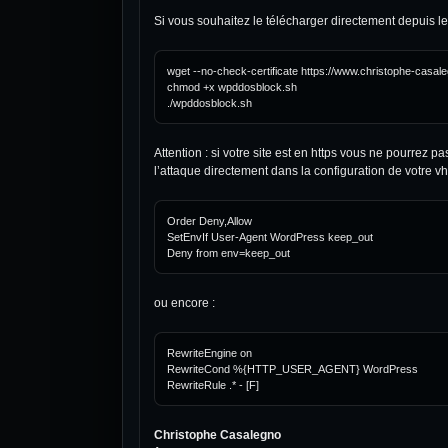
Si vous souhaitez le télécharger directement depuis le
wget --no-check-certificate https://www.christophe-casal
chmod +x wpddosblock.sh

Attention : si votre site est en https vous ne pourrez pa
l’attaque directement dans la configuration de votre vh
Order Deny,Allow

SetEnvIf User-Agent WordPress keep_out

ou encore :
RewriteEngine on

RewriteCond %{HTTP_USER_AGENT} WordPress

Christophe Casalegno