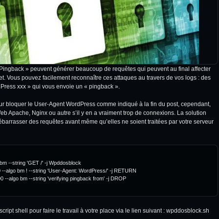
Pingback » peuvent générer beaucoup de requêtes qui peuvent au final affecter
rnet. Vous pouvez facilement reconnaître ces attaques au travers de vos logs : des
Press xxx » qui vous envoie un « pingback ».
 pour bloquer le User-Agent WordPress comme indiqué à la fin du post, cependant,
eb Apache, Nginx ou autre s’il y en a vraiment trop de connexions. La solution
 débarrasser des requêtes avant même qu’elles ne soient traitées par votre serveur
 bm --string 'GET /' -j Wpddosblock

0 --algo bm ! --string 'User-Agent: WordPress/' -j RETURN

0 --algo bm --string 'verifying pingback from' -j DROP

t shell pour faire le travail à votre place via le lien suivant :
wpddosblock.sh