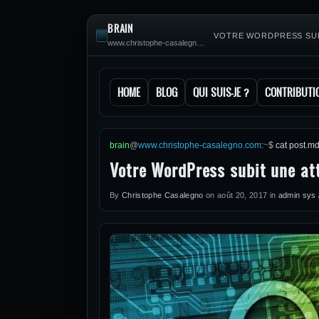
BRAIN
VOTRE WORDPRESS SUBI
www.christophe-casalegno.com
HOME
BLOG
QUI SUIS-JE ?
CONTRIBUTI
brain
@
www.christophe-casalegno.com
:
~
$
cat post.m
Votre WordPress subit une at
By
Christophe Casalegno
on
août 20, 2017
in
admin sys /