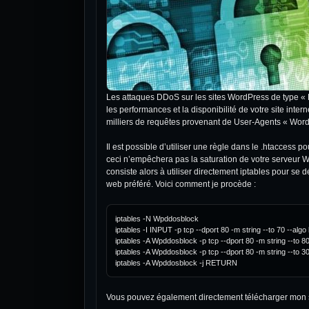
Les attaques DDoS sur les sites WordPress de type « 
les performances et la disponibilité de votre site inte
milliers de requêtes provenant de User-Agents « Word
Il est possible d’utiliser une règle dans le .htaccess
ceci n’empêchera pas la saturation de votre serveur W
consiste alors à utiliser directement iptables pour se
web préféré. Voici comment je procède :
iptables -N Wpddosblock

iptables -I INPUT -p tcp --dport 80 -m string --to 70 --algo
iptables -A Wpddosblock -p tcp --dport 80 -m string --to 8
iptables -A Wpddosblock -p tcp --dport 80 -m string --to 30
Vous pouvez également directement télécharger mon scrip