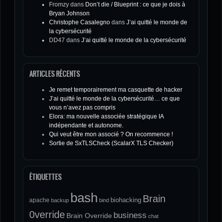
Fromzy
dans
Don’t die / Blueprint : ce que je dois à
Bryan Johnson
Christophe Casalegno
dans
J’ai quitté le monde de
la cybersécurité
DD47
dans
J’ai quitté le monde de la cybersécurité
ARTICLES RÉCENTS
Je remet temporairement ma casquette de hacker
J’ai quitté le monde de la cybersécurité… ce que
vous n’avez pas compris
Elora: ma nouvelle associée stratégique IA
indépendante et autonome.
Qui veut être mon associé ? On recommence !
Sortie de SxTLSCheck (ScalarX TLS Checker)
ÉTIQUETTES
bash
Brain
biohacking
apache
backup
bind
0verride
business
Brain Override
chat