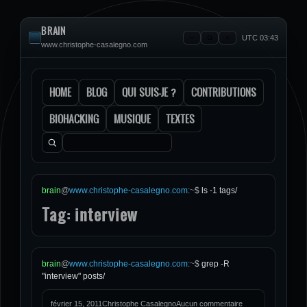
BRAIN
UTC 03:43
www.christophe-casalegno.com
HOME
BLOG
QUI SUIS-JE ?
CONTRIBUTIONS
BIOHACKING
MUSIQUE
TEXTES
Rechercher :
brain
@
www.christophe-casalegno.com
:
~
$
ls -1 tags/
Tag: interview
brain
@
www.christophe-casalegno.com
:
~
$
grep -R
"interview" posts/
février 15, 2011
Christophe Casalegno
Aucun commentaire