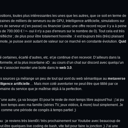
sitions, toutes plus intéressantes les unes que les autres, que ce soit en terme de
zaines de milliers de serveurs ou de GPU, Intelligence artificielle, simulations sur
 de serveur et j’en passe) ou financier (avec une offre record reçue il y a à peine
 700.000 € ! <- oui il n'y a pas d'erreurs sur le nombre de 0). Tout cela est très
éfléchir ; de plus pour être totalement honnête : il est toujours très (très) plaisant
emote, je puisse avoir autant de valeur sur ce marché en constante évolution.
Quid
é certaines, écarté d’autres, etc. et je continue d’en recevoir. D’ailleurs dans la
informelle, et la plus incertaine xD : au cours d’un chat sur discord avec quelqu’un
de s’associer monter une boite dans le
web 3.0
.
n des sources ça mélange un peu de tout qui vont du web sémantique au
metaverse
lligence artificielle
… Mais mon coté aventurier ne peut être que titillé par ce
maine du service que je maîtrise déjà à la perfection.
e autre, ça va bouger. Et pour le reste de mon temps libre aujourd’hui : j’ai pu
bon temps avec ma famille (séries TV, jeux vidéos, & more) tout simplement. Je
e comme une période de congés à temps partiel ;)
 : je reviens très bientôt / très prochainement sur Youtube avec beaucoup de
ut être quelques live coding de bash, vite fait pour faire la jonction ;) J’ai une