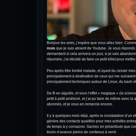
Bonjour les amis, j’espère que vous allez bien. Comme
mois
que je suis absent de Youtube. Je vous réponds l
demandent si cela arrivera un jour, si je vais aband
répondre, j’ai décidé de faire ce petit billet pour mettre
Peu après être tombé malade, et ayant du cesser mes a
principalement à destination de ceux qui me suivaient dé
principalement techniques autour de Linux, du bash et
De fil en aiguille, et sous l’effet « magique » (la sci
petit à petit amélioré, et j’ai pu faire de même avec l
abonnés, et je vous en remercie encore.
Il y a quelques mois déjà, après la constatation d’un 
génère des contacts qualifiés pour mes activités entre
de temps à y consacrer. Sachez en préambule que contra
tiroirs d’avance pleins de contenus à venir.