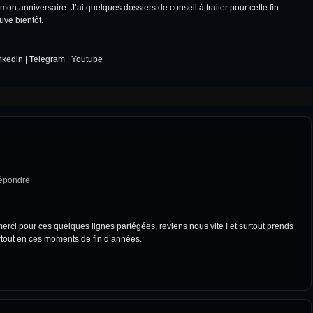
mon anniversaire. J’ai quelques dossiers de conseil à traiter pour cette fin
ouve bientôt.
nkedin
|
Telegram
|
Youtube
épondre
 merci pour ces quelques lignes partégées, reviens nous vite ! et surtout prends
urtout en ces moments de fin d’années.