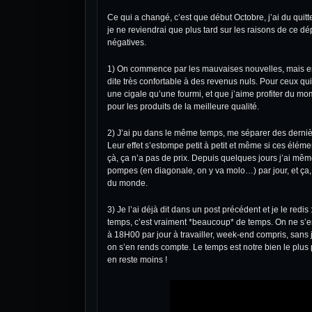
Ce qui a changé, c’est que début Octobre, j’ai du quitt
je ne reviendrai que plus tard sur les raisons de ce 
négatives.
1) On commence par les mauvaises nouvelles, mais en fa
dite très confortable à des revenus nuls. Pour ceux q
une cigale qu’une fourmi, et que j’aime profiter du 
pour les produits de la meilleure qualité.
2) J’ai pu dans le même temps, me séparer des derniè
Leur effet s’estompe petit à petit et même si ces éléme
çà, ça n’a pas de prix. Depuis quelques jours j’ai mê
pompes (en diagonale, on y va molo…) par jour, et ça, qu
du monde.
3) Je l’ai déjà dit dans
un post précédent
et je le redi
temps, c’est vraiment *beaucoup* de temps. On ne s’e
à 18H00 par jour à travailler, week-end compris, sans 
on s’en rends compte. Le temps est notre bien le plus p
en reste moins !