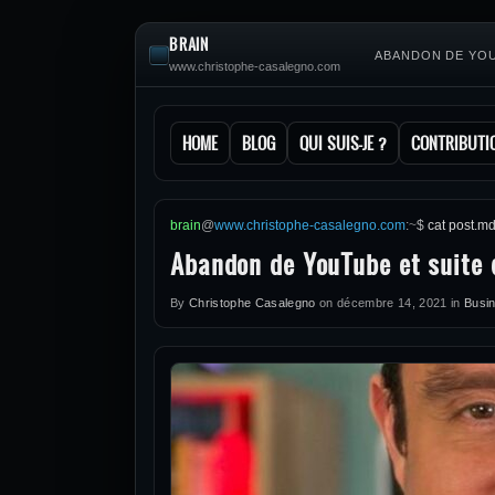
BRAIN
ABANDON DE YOU
www.christophe-casalegno.com
HOME
BLOG
QUI SUIS-JE ?
CONTRIBUTI
brain
@
www.christophe-casalegno.com
:
~
$
cat post.m
Abandon de YouTube et suite d
By
Christophe Casalegno
on
décembre 14, 2021
in
Busi