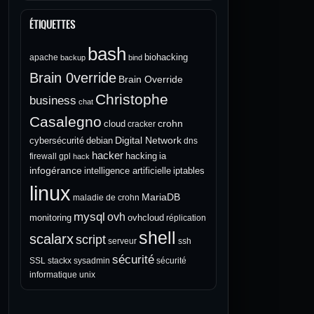
ÉTIQUETTES
bash
biohacking
apache
backup
bind
Brain 0verride
Brain Override
Christophe
business
chat
Casalegno
crohn
cloud
cracker
Digital Network
cybersécurité
debian
dns
hacker
hacking
ia
firewall
gpl
hack
infogérance
intelligence artificielle
iptables
linux
MariaDB
maladie de crohn
mysql
ovh
monitoring
ovhcloud
réplication
shell
scalarx
script
serveur
ssh
sécurité
SSL
stackx
sysadmin
sécurité
informatique
unix