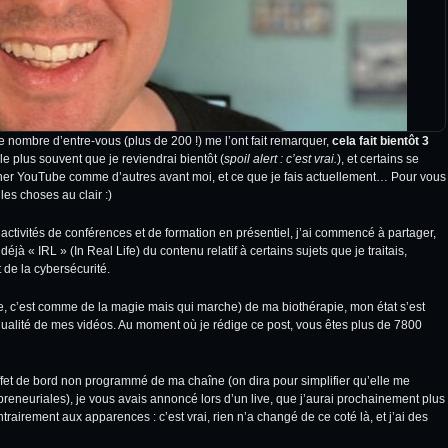
 nombre d’entre-vous (plus de 200 !) me l’ont fait remarquer,
cela fait bientôt 3
e plus souvent que je reviendrai bientôt (
spoil alert : c’est vrai.
), et certains se
onner YouTube comme d’autres avant moi, et ce que je fais actuellement… Pour vous
 les choses au clair :)
ctivités de conférences et de formation en présentiel, j’ai commencé à partager,
jà « IRL » (In Real Life) du contenu relatif à certains sujets que je traitais,
 de la cybersécurité.
ence, c’est comme de la magie mais qui marche) de ma biothérapie, mon état s’est
a qualité de mes vidéos. Au moment où je rédige ce post, vous êtes plus de 7800
effet de bord non programmé de ma chaîne (on dira pour simplifier qu’elle me
preneuriales), je vous avais annoncé lors d’un live, que j’aurai prochainement plus
irement aux apparences : c’est vrai, rien n’a changé de ce coté là, et j’ai des