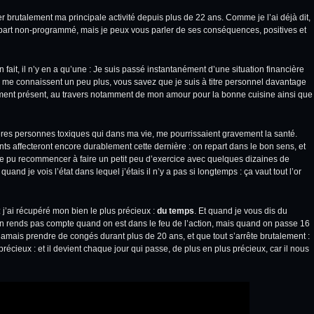
er brutalement ma principale activité depuis plus de 22 ans. Comme je l’ai déjà dit,
départ non-programmé, mais je peux vous parler de ses conséquences, positives et
it, il n’y en a qu’une : Je suis passé instantanément d’une situation financière
ui me connaissent un peu plus, vous savez que je suis à titre personnel davantage
moment présent, au travers notamment de mon amour pour la bonne cuisine ainsi que
res personnes toxiques qui dans ma vie, me pourrissaient gravement la santé.
nts affecteront encore durablement cette dernière : on repart dans le bon sens, et
me pu recommencer à faire un petit peu d’exercice avec quelques dizaines de
and je vois l’état dans lequel j’étais il n’y a pas si longtemps : ça vaut tout l’or
s : j’ai récupéré mon bien le plus précieux :
du temps
. Et quand je vous dis du
n rends pas compte quand on est dans le feu de l’action, mais quand on passe 16
jamais prendre de congés durant plus de 20 ans, et que tout s’arrête brutalement :
récieux : et il devient chaque jour qui passe, de plus en plus précieux, car il nous