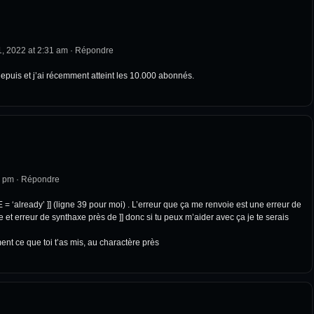
, 2022 at 2:31 am
·
Répondre
 depuis et j’ai récemment atteint les 10.000 abonnés.
1 pm
·
Répondre
= ‘already’ ]] (ligne 39 pour moi) . L’erreur que ça me renvoie est une erreur de
et erreur de synthaxe près de ]] donc si tu peux m’aider avec ça je te serais
ment ce que toi t’as mis, au charactère près