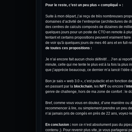
Pour le reste, c’est un peu plus « compliqué » :
Suite à mon départ, j’ai reçu de très nombreuses propo
domaines d’activité de l’entreprise (architectures de di
des centres de calculs composés de dizaines de milliers
quelques jours pour un poste de CTO en remote à plus de
tentant et certains propositions peuvent vraiment faire r
de voir qu'à quelques jours de mes 46 ans et en full-r
de toutes ces propositions :
Je n’ai encore fait aucun choix définitif… J’en ai report
minute, celle qui me tente le plus est à la fois la plus 
que j’apprécie beaucoup, ce dernier m’a lancé l’idée 
Bon je sais « web 3.0 », c’est putaclic et en fonctio
en passant par la
blockchain
, les
NFT
ou encore l’
inte
genre de challenge, hors de ma zone de confort : le do
Bref, comme vous vous en doutez, d’une manière ou d’un
recommencer à lire, ou simplement prendre un peu de 
n’ai jamais pris de congés en près de 22 ans, voyez-l
En conclusion :
non ce n’est absolument pas du pipeau
contenu ;). Pour revenir plus vite, je vous partagerai pe