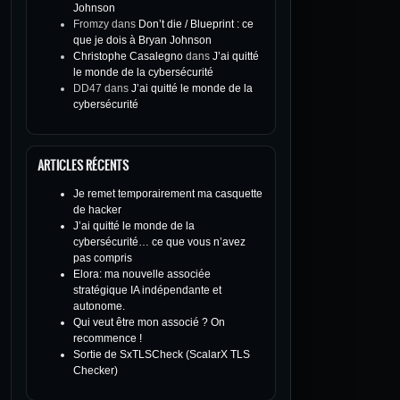
Johnson
Fromzy
dans
Don’t die / Blueprint : ce
que je dois à Bryan Johnson
Christophe Casalegno
dans
J’ai quitté
le monde de la cybersécurité
DD47
dans
J’ai quitté le monde de la
cybersécurité
ARTICLES RÉCENTS
Je remet temporairement ma casquette
de hacker
J’ai quitté le monde de la
cybersécurité… ce que vous n’avez
pas compris
Elora: ma nouvelle associée
stratégique IA indépendante et
autonome.
Qui veut être mon associé ? On
recommence !
Sortie de SxTLSCheck (ScalarX TLS
Checker)