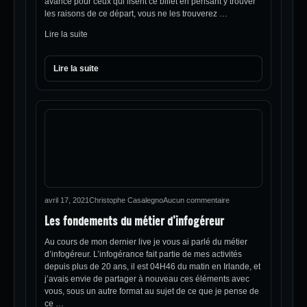
avance pour ceux qui lisent ce billet en pensant y trouver
les raisons de ce départ, vous ne les trouverez …
Lire la suite
Lire la suite
avril 17, 2021
Christophe Casalegno
Aucun commentaire
Les fondements du métier d’infogéreur
Au cours de mon dernier live je vous ai parlé du métier
d’infogéreur. L’infogérance fait partie de mes activités
depuis plus de 20 ans, il est 04H46 du matin en Irlande, et
j’avais envie de partager à nouveau ces éléments avec
vous, sous un autre format au sujet de ce que je pense de
ce …