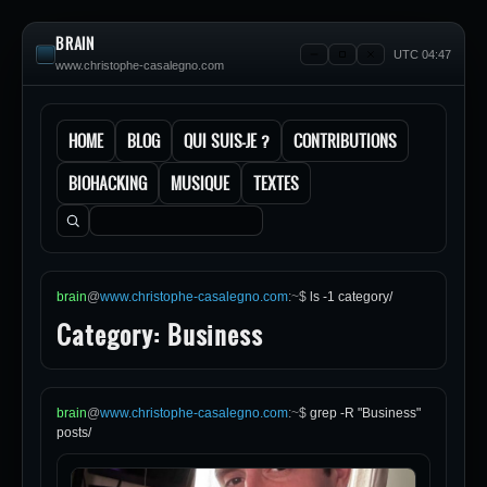
BRAIN
UTC 04:47
www.christophe-casalegno.com
HOME
BLOG
QUI SUIS-JE ?
CONTRIBUTIONS
BIOHACKING
MUSIQUE
TEXTES
Rechercher :
brain
@
www.christophe-casalegno.com
:
~
$
ls -1 category/
Category: Business
brain
@
www.christophe-casalegno.com
:
~
$
grep -R "Business"
posts/