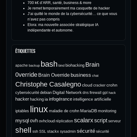
700 k€ d’ARR, santé, business & more
Je remet temporairement ma casquette de hacker
J’ai quitté le monde de la cybersécurité… ce que vous
n’avez pas compris
Elora: ma nouvelle associée stratégique IA
indépendante et autonome.
ÉTIQUETTES
bash
Brain
biohacking
apache
backup
bind
0verride
Brain Override
business
chat
Christophe Casalegno
cloud
crohn
cracker
Digital Network
cybersécurité
debian
dns
firewall
gpl
hack
hacker
infogérance
ia
hacking
intelligence artificielle
linux
MariaDB
iptables
maladie de crohn
monitoring
scalarx
script
mysql
ovh
ovhcloud
réplication
serveur
shell
sécurité
stackx
ssh
SSL
sysadmin
sécurité