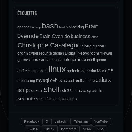
ÉTIQUETTES
bash
Brain
biohacking
apache
backup
bind
0verride
Brain Override
business
chat
Christophe Casalegno
cloud
cracker
crohn
Digital Network
cybersécurité
debian
dns
firewall
hacker
infogérance
ia
hacking
intelligence
gpl
hack
linux
MariaDB
artificielle
iptables
maladie de crohn
scalarx
mysql
ovh
monitoring
ovhcloud
réplication
shell
script
stackx
serveur
ssh
SSL
sysadmin
sécurité
sécurité informatique
unix
Facebook
X
LinkedIn
Telegram
YouTube
Twitch
TikTok
Instagram
all.bo
RSS