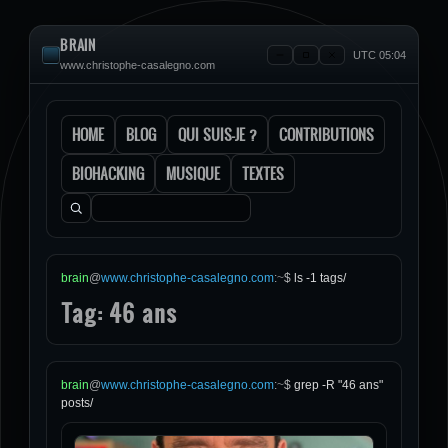
BRAIN
UTC 05:04
www.christophe-casalegno.com
HOME
BLOG
QUI SUIS-JE ?
CONTRIBUTIONS
BIOHACKING
MUSIQUE
TEXTES
Rechercher :
brain
@
www.christophe-casalegno.com
:
~
$
ls -1 tags/
Tag: 46 ans
brain
@
www.christophe-casalegno.com
:
~
$
grep -R "46 ans"
posts/