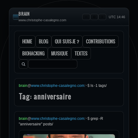
BRAIN
UTC 14:46
www.christophe-casalegno.com
HOME
BLOG
QUI SUIS-JE ?
CONTRIBUTIONS
BIOHACKING
MUSIQUE
TEXTES
Rechercher :
brain
@
www.christophe-casalegno.com
:
~
$
ls -1 tags/
Tag: anniversaire
brain
@
www.christophe-casalegno.com
:
~
$
grep -R
"anniversaire" posts/