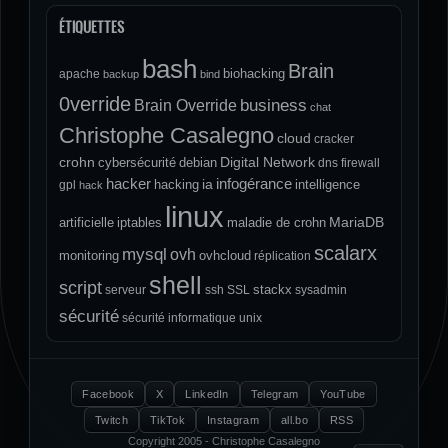
ÉTIQUETTES
bash
Brain
biohacking
apache
backup
bind
0verride
Brain Override
business
chat
Christophe Casalegno
cloud
cracker
crohn
Digital Network
cybersécurité
debian
dns
firewall
hacker
infogérance
ia
hacking
intelligence
gpl
hack
linux
MariaDB
artificielle
iptables
maladie de crohn
scalarx
mysql
ovh
monitoring
ovhcloud
réplication
shell
script
stackx
serveur
ssh
SSL
sysadmin
sécurité
sécurité informatique
unix
Facebook
X
LinkedIn
Telegram
YouTube
Twitch
TikTok
Instagram
all.bo
RSS
Copyright 2005 - Christophe Casalegno