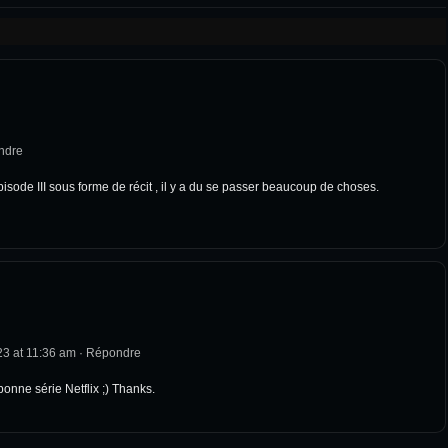
ndre
isode III sous forme de récit , il y a du se passer beaucoup de choses.
23 at 11:36 am
·
Répondre
bonne série Netflix ;) Thanks.