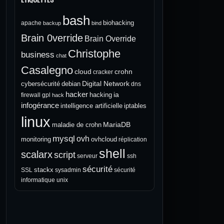
bash
biohacking
apache
backup
bind
Brain 0verride
Brain Override
Christophe
business
chat
Casalegno
cloud
crohn
cracker
Digital Network
cybersécurité
debian
dns
hacker
ia
hacking
firewall
gpl
hack
infogérance
intelligence artificielle
iptables
linux
MariaDB
maladie de crohn
mysql
ovh
monitoring
ovhcloud
réplication
shell
scalarx
script
serveur
ssh
sécurité
stackx
SSL
sysadmin
sécurité
informatique
unix