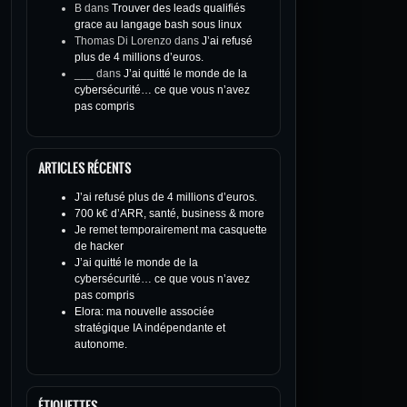
B
dans
Trouver des leads qualifiés
grace au langage bash sous linux
Thomas Di Lorenzo
dans
J’ai refusé
plus de 4 millions d’euros.
___
dans
J’ai quitté le monde de la
cybersécurité… ce que vous n’avez
pas compris
ARTICLES RÉCENTS
J’ai refusé plus de 4 millions d’euros.
700 k€ d’ARR, santé, business & more
Je remet temporairement ma casquette
de hacker
J’ai quitté le monde de la
cybersécurité… ce que vous n’avez
pas compris
Elora: ma nouvelle associée
stratégique IA indépendante et
autonome.
ÉTIQUETTES