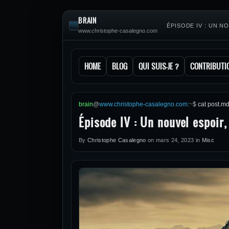
BRAIN
ÉPISODE IV : UN 
www.christophe-casalegno.com
HOME
BLOG
QUI SUIS-JE ?
CONTRIBUTI
brain
@
www.christophe-casalegno.com
:
~
$
cat post.m
Épisode IV : Un nouvel espoir
By
Christophe Casalegno
on
mars 24, 2023
in
Misc