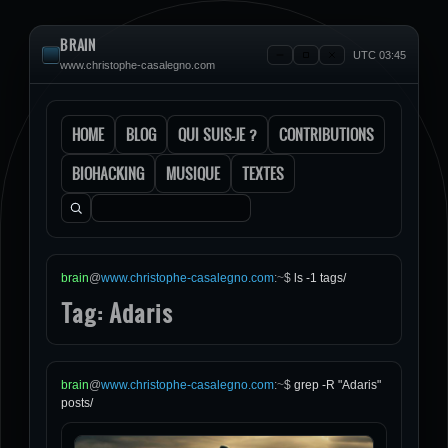
BRAIN
UTC 03:45
www.christophe-casalegno.com
HOME
BLOG
QUI SUIS-JE ?
CONTRIBUTIONS
BIOHACKING
MUSIQUE
TEXTES
Rechercher :
brain
@
www.christophe-casalegno.com
:
~
$
ls -1 tags/
Tag: Adaris
brain
@
www.christophe-casalegno.com
:
~
$
grep -R "Adaris"
posts/