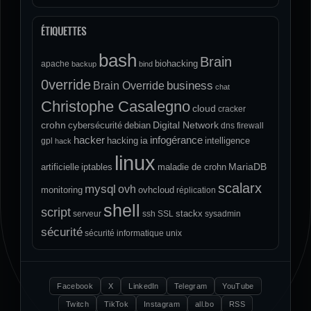
ÉTIQUETTES
bash
Brain
biohacking
apache
backup
bind
0verride
Brain Override
business
chat
Christophe Casalegno
cloud
cracker
crohn
Digital Network
cybersécurité
debian
dns
firewall
hacker
infogérance
ia
hacking
intelligence
gpl
hack
linux
MariaDB
artificielle
iptables
maladie de crohn
scalarx
mysql
ovh
monitoring
ovhcloud
réplication
shell
script
stackx
serveur
ssh
SSL
sysadmin
sécurité
sécurité informatique
unix
Facebook
X
LinkedIn
Telegram
YouTube
Twitch
TikTok
Instagram
all.bo
RSS