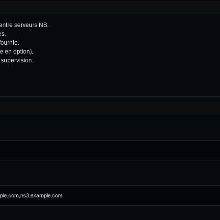
entre serveurs NS.
es.
fournie.
e en option).
 supervision.