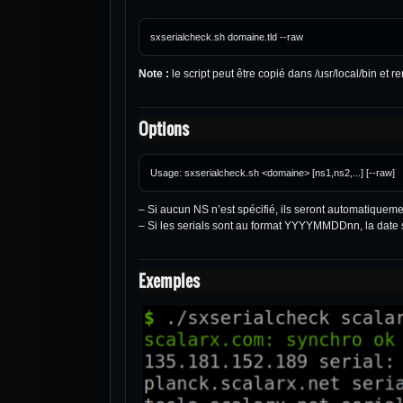
Note :
le script peut être copié dans /usr/local/bin 
Options
– Si aucun NS n’est spécifié, ils seront automatiqueme
– Si les serials sont au format YYYYMMDDnn, la date ser
Exemples