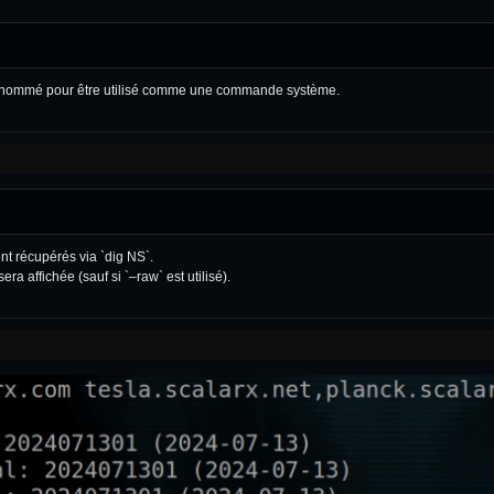
et renommé pour être utilisé comme une commande système.
nt récupérés via `dig NS`.
a affichée (sauf si `–raw` est utilisé).