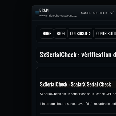
BRAIN
SXSERIALCHECK : VÉ
www.christophe-casalegno.com
HOME
BLOG
QUI SUIS-JE ?
CONTRIBUTI
SxSerialCheck : vérification
SxSerialCheck : ScalarX Serial Check
SxSerialCheck est un script Bash sous licence GPL per
Il interroge chaque serveur avec `dig`, récupère le seri