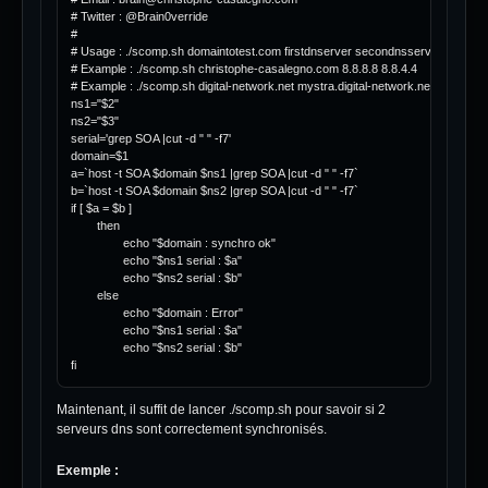
# Twitter : @Brain0verride

#

# Usage : ./scomp.sh domaintotest.com firstdnserver secondnsserver

# Example : ./scomp.sh christophe-casalegno.com 8.8.8.8 8.8.4.4

# Example : ./scomp.sh digital-network.net mystra.digital-network.net baine.digit
ns1="$2"

ns2="$3"

serial='grep SOA |cut -d " " -f7'

domain=$1

a=`host -t SOA $domain $ns1 |grep SOA |cut -d " " -f7`

b=`host -t SOA $domain $ns2 |grep SOA |cut -d " " -f7`

if [ $a = $b ]

        then

                echo "$domain : synchro ok"

                echo "$ns1 serial : $a"

                echo "$ns2 serial : $b"

        else

                echo "$domain : Error"

                echo "$ns1 serial : $a"

                echo "$ns2 serial : $b"

fi
Maintenant, il suffit de lancer ./scomp.sh pour savoir si 2
serveurs dns sont correctement synchronisés.
Exemple :