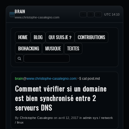
BRAIN
UTC 14:10
www.christophe-casalegno.com
HOME
BLOG
QUI SUIS-JE ?
CONTRIBUTIONS
BIOHACKING
MUSIQUE
TEXTES
Rechercher :
brain
@
www.christophe-casalegno.com
:
~
$
cat post.md
Comment vérifier si un domaine
est bien synchronisé entre 2
serveurs DNS
By
Christophe Casalegno
on
avril 12, 2017
in
admin sys / network
/ linux