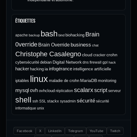
ÉTIQUETTES
bash
Brain
biohacking
apache
backup
bind
0verride
Brain Override
business
chat
Christophe Casalegno
cloud
crohn
cracker
Digital Network
cybersécurité
debian
dns
firewall
gpl
hack
hacker
infogérance
ia
hacking
intelligence artificielle
linux
MariaDB
iptables
maladie de crohn
monitoring
scalarx
script
mysql
ovh
ovhcloud
réplication
serveur
shell
sécurité
stackx
ssh
SSL
sysadmin
sécurité
informatique
unix
Facebook
X
LinkedIn
Telegram
YouTube
Twitch