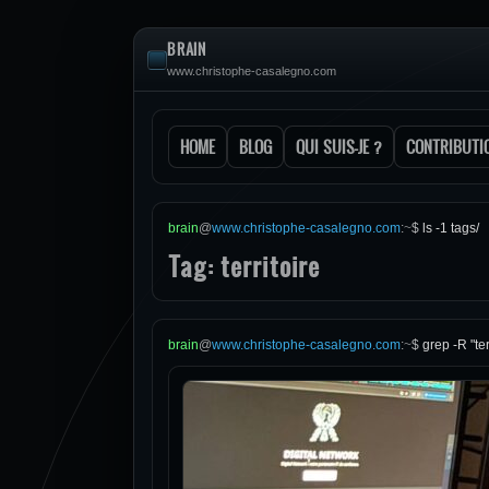
BRAIN
www.christophe-casalegno.com
HOME
BLOG
QUI SUIS-JE ?
CONTRIBUTI
brain
@
www.christophe-casalegno.com
:
~
$
ls -1 tags/
Tag: territoire
brain
@
www.christophe-casalegno.com
:
~
$
grep -R "ter