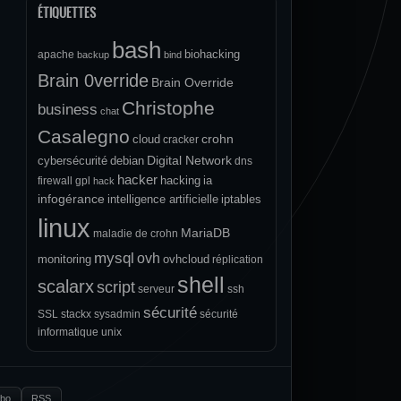
ÉTIQUETTES
bash
biohacking
apache
backup
bind
Brain 0verride
Brain Override
Christophe
business
chat
Casalegno
crohn
cloud
cracker
Digital Network
cybersécurité
debian
dns
hacker
hacking
ia
firewall
gpl
hack
infogérance
intelligence artificielle
iptables
linux
MariaDB
maladie de crohn
mysql
ovh
monitoring
ovhcloud
réplication
shell
scalarx
script
serveur
ssh
sécurité
SSL
stackx
sysadmin
sécurité
informatique
unix
.bo
RSS