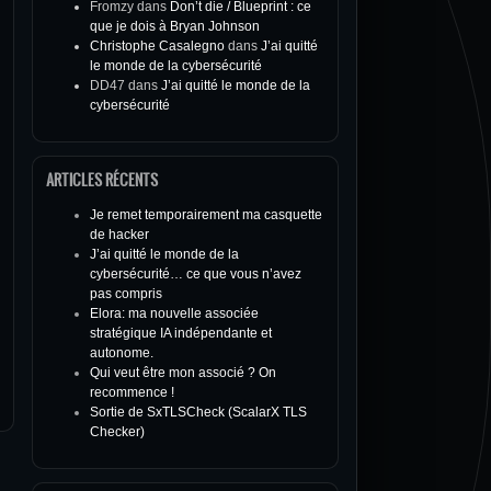
Fromzy
dans
Don’t die / Blueprint : ce
que je dois à Bryan Johnson
Christophe Casalegno
dans
J’ai quitté
le monde de la cybersécurité
DD47
dans
J’ai quitté le monde de la
cybersécurité
ARTICLES RÉCENTS
Je remet temporairement ma casquette
de hacker
J’ai quitté le monde de la
cybersécurité… ce que vous n’avez
pas compris
Elora: ma nouvelle associée
stratégique IA indépendante et
autonome.
Qui veut être mon associé ? On
recommence !
Sortie de SxTLSCheck (ScalarX TLS
Checker)