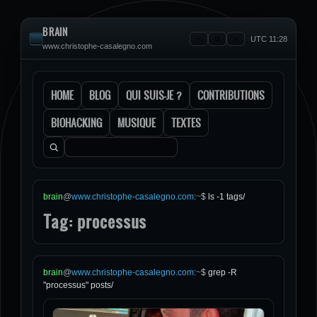
BRAIN
UTC 11:28
www.christophe-casalegno.com
HOME
BLOG
QUI SUIS-JE ?
CONTRIBUTIONS
BIOHACKING
MUSIQUE
TEXTES
Rechercher :
brain
@
www.christophe-casalegno.com
:
~
$
ls -1 tags/
Tag: processus
brain
@
www.christophe-casalegno.com
:
~
$
grep -R
"processus" posts/