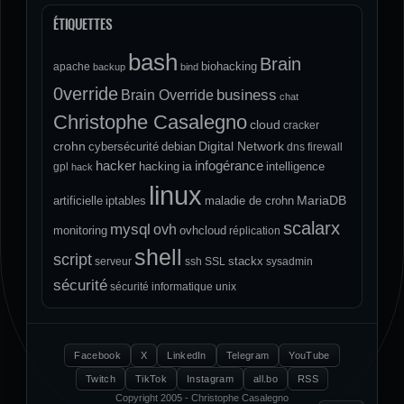
ÉTIQUETTES
bash
Brain
biohacking
apache
backup
bind
0verride
Brain Override
business
chat
Christophe Casalegno
cloud
cracker
crohn
Digital Network
cybersécurité
debian
dns
firewall
hacker
infogérance
ia
hacking
intelligence
gpl
hack
linux
MariaDB
artificielle
iptables
maladie de crohn
scalarx
mysql
ovh
monitoring
ovhcloud
réplication
shell
script
stackx
serveur
ssh
SSL
sysadmin
sécurité
sécurité informatique
unix
Facebook
X
LinkedIn
Telegram
YouTube
Twitch
TikTok
Instagram
all.bo
RSS
Copyright 2005 - Christophe Casalegno