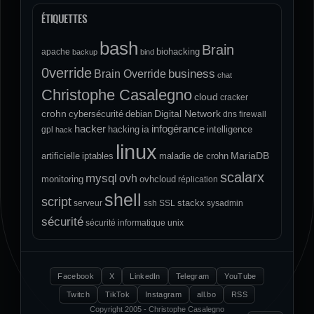
ÉTIQUETTES
bash
Brain
biohacking
apache
backup
bind
0verride
Brain Override
business
chat
Christophe Casalegno
cloud
cracker
crohn
Digital Network
cybersécurité
debian
dns
firewall
hacker
infogérance
ia
hacking
intelligence
gpl
hack
linux
MariaDB
artificielle
iptables
maladie de crohn
scalarx
mysql
ovh
monitoring
ovhcloud
réplication
shell
script
stackx
serveur
ssh
SSL
sysadmin
sécurité
sécurité informatique
unix
Facebook
X
LinkedIn
Telegram
YouTube
Twitch
TikTok
Instagram
all.bo
RSS
Copyright 2005 - Christophe Casalegno