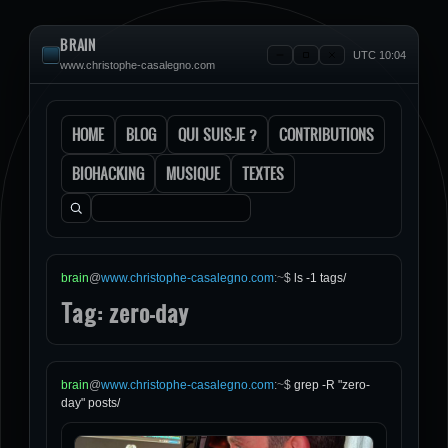
BRAIN
UTC 10:04
www.christophe-casalegno.com
HOME
BLOG
QUI SUIS-JE ?
CONTRIBUTIONS
BIOHACKING
MUSIQUE
TEXTES
Rechercher :
brain
@
www.christophe-casalegno.com
:
~
$
ls -1 tags/
Tag: zero-day
brain
@
www.christophe-casalegno.com
:
~
$
grep -R "zero-
day" posts/