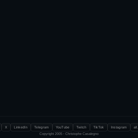
X
LinkedIn
Telegram
YouTube
Twitch
TikTok
Instagram
all
Copyright 2005 - Christophe Casalegno