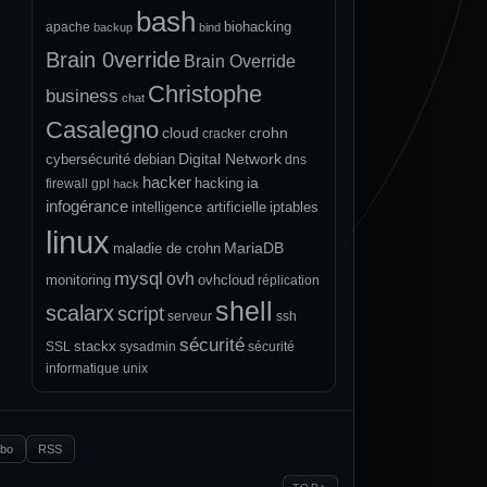
bash
biohacking
apache
backup
bind
Brain 0verride
Brain Override
Christophe
business
chat
Casalegno
cloud
crohn
cracker
Digital Network
cybersécurité
debian
dns
hacker
ia
hacking
firewall
gpl
hack
infogérance
intelligence artificielle
iptables
linux
MariaDB
maladie de crohn
mysql
ovh
monitoring
ovhcloud
réplication
shell
scalarx
script
serveur
ssh
sécurité
stackx
SSL
sysadmin
sécurité
informatique
unix
.bo
RSS