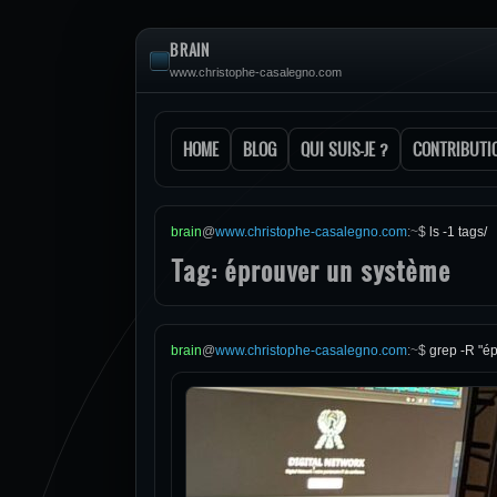
BRAIN
www.christophe-casalegno.com
HOME
BLOG
QUI SUIS-JE ?
CONTRIBUTI
brain
@
www.christophe-casalegno.com
:
~
$
ls -1 tags/
Tag: éprouver un système
brain
@
www.christophe-casalegno.com
:
~
$
grep -R "é