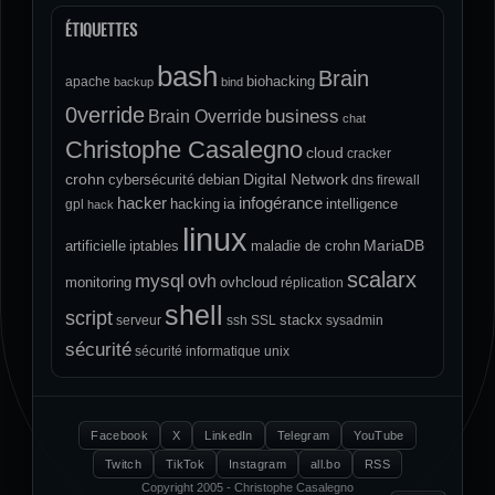
ÉTIQUETTES
bash
Brain
biohacking
apache
backup
bind
0verride
Brain Override
business
chat
Christophe Casalegno
cloud
cracker
crohn
Digital Network
cybersécurité
debian
dns
firewall
hacker
infogérance
ia
hacking
intelligence
gpl
hack
linux
MariaDB
artificielle
iptables
maladie de crohn
scalarx
mysql
ovh
monitoring
ovhcloud
réplication
shell
script
stackx
serveur
ssh
SSL
sysadmin
sécurité
sécurité informatique
unix
Facebook
X
LinkedIn
Telegram
YouTube
Twitch
TikTok
Instagram
all.bo
RSS
Copyright 2005 - Christophe Casalegno