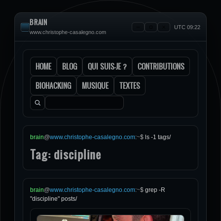
BRAIN
UTC 09:22
www.christophe-casalegno.com
HOME
BLOG
QUI SUIS-JE ?
CONTRIBUTIONS
BIOHACKING
MUSIQUE
TEXTES
Rechercher :
brain
@
www.christophe-casalegno.com
:
~
$
ls -1 tags/
Tag: discipline
brain
@
www.christophe-casalegno.com
:
~
$
grep -R
"discipline" posts/