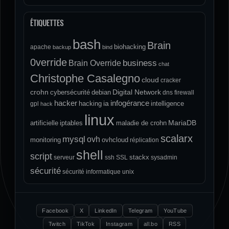
ÉTIQUETTES
bash
Brain
biohacking
apache
backup
bind
0verride
Brain Override
business
chat
Christophe Casalegno
cloud
cracker
crohn
Digital Network
cybersécurité
debian
dns
firewall
hacker
infogérance
ia
hacking
intelligence
gpl
hack
linux
MariaDB
artificielle
iptables
maladie de crohn
scalarx
mysql
ovh
monitoring
ovhcloud
réplication
shell
script
stackx
serveur
ssh
SSL
sysadmin
sécurité
sécurité informatique
unix
Facebook
X
LinkedIn
Telegram
YouTube
Twitch
TikTok
Instagram
all.bo
RSS