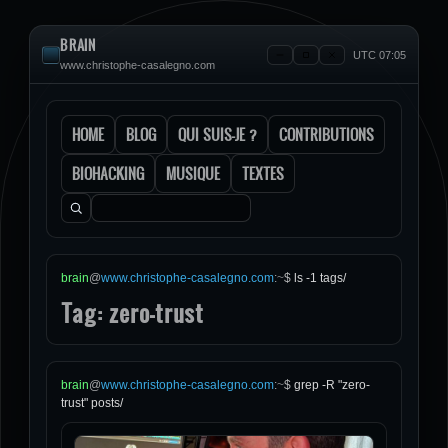
BRAIN
UTC 07:05
www.christophe-casalegno.com
HOME
BLOG
QUI SUIS-JE ?
CONTRIBUTIONS
BIOHACKING
MUSIQUE
TEXTES
Rechercher :
brain
@
www.christophe-casalegno.com
:
~
$
ls -1 tags/
Tag: zero-trust
brain
@
www.christophe-casalegno.com
:
~
$
grep -R "zero-
trust" posts/