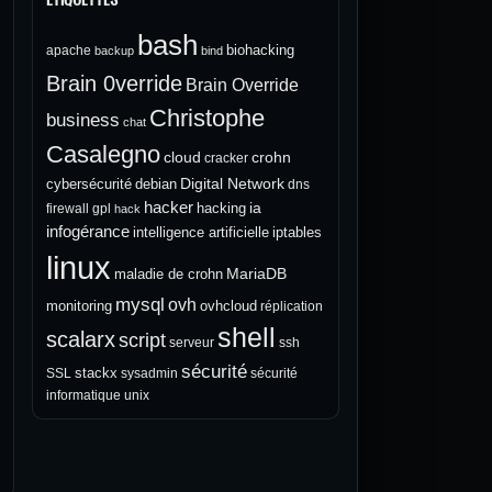
bash
biohacking
apache
backup
bind
Brain 0verride
Brain Override
Christophe
business
chat
Casalegno
cloud
crohn
cracker
Digital Network
cybersécurité
debian
dns
hacker
ia
hacking
firewall
gpl
hack
infogérance
intelligence artificielle
iptables
linux
MariaDB
maladie de crohn
mysql
ovh
monitoring
ovhcloud
réplication
shell
scalarx
script
serveur
ssh
sécurité
stackx
SSL
sysadmin
sécurité
informatique
unix