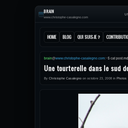
BRAIN
U
www.christophe-casalegno.com
HOME
BLOG
QUI SUIS-JE ?
CONTRIBUTI
brain
@
www.christophe-casalegno.com
:
~
$
cat post.m
Une tourterelle dans le sud d
By
Christophe Casalegno
on
octobre 23, 2008
in
Photos