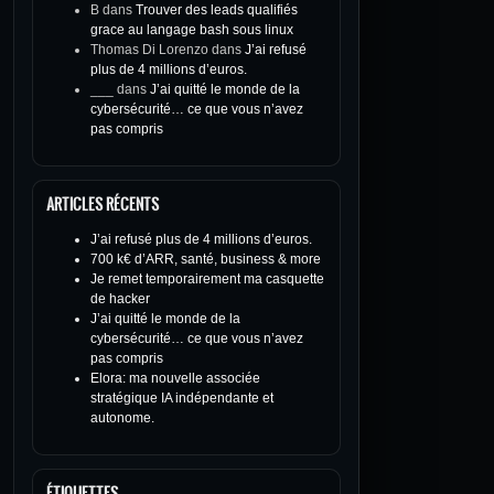
B
dans
Trouver des leads qualifiés
grace au langage bash sous linux
Thomas Di Lorenzo
dans
J’ai refusé
plus de 4 millions d’euros.
___
dans
J’ai quitté le monde de la
cybersécurité… ce que vous n’avez
pas compris
ARTICLES RÉCENTS
J’ai refusé plus de 4 millions d’euros.
700 k€ d’ARR, santé, business & more
Je remet temporairement ma casquette
de hacker
J’ai quitté le monde de la
cybersécurité… ce que vous n’avez
pas compris
Elora: ma nouvelle associée
stratégique IA indépendante et
autonome.
ÉTIQUETTES