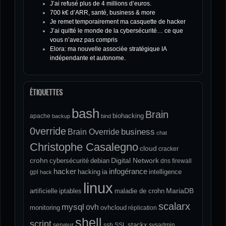
J’ai refusé plus de 4 millions d’euros.
700 k€ d’ARR, santé, business & more
Je remet temporairement ma casquette de hacker
J’ai quitté le monde de la cybersécurité… ce que
vous n’avez pas compris
Elora: ma nouvelle associée stratégique IA
indépendante et autonome.
ÉTIQUETTES
bash
Brain
biohacking
apache
backup
bind
0verride
Brain Override
business
chat
Christophe Casalegno
cloud
cracker
crohn
Digital Network
cybersécurité
debian
dns
firewall
hacker
infogérance
ia
hacking
intelligence
gpl
hack
linux
MariaDB
artificielle
iptables
maladie de crohn
scalarx
mysql
ovh
monitoring
ovhcloud
réplication
shell
script
stackx
serveur
ssh
SSL
sysadmin