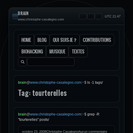
BRAIN
UTC 21:47
www.christophe-casalegno.com
HOME
BLOG
QUI SUIS-JE ?
CONTRIBUTIONS
BIOHACKING
MUSIQUE
TEXTES
Rechercher :
brain
@
www.christophe-casalegno.com
:
~
$
ls -1 tags/
Tag: tourterelles
brain
@
www.christophe-casalegno.com
:
~
$
grep -R
"tourterelles" posts/
octobre 23, 2008
Christophe Casalegno
Aucun commentaire