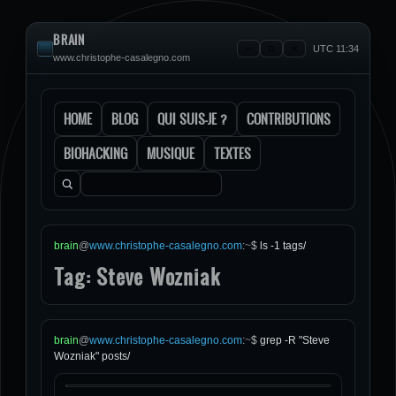
BRAIN
UTC 11:34
www.christophe-casalegno.com
HOME
BLOG
QUI SUIS-JE ?
CONTRIBUTIONS
BIOHACKING
MUSIQUE
TEXTES
Rechercher :
brain
@
www.christophe-casalegno.com
:
~
$
ls -1 tags/
Tag: Steve Wozniak
brain
@
www.christophe-casalegno.com
:
~
$
grep -R "Steve
Wozniak" posts/