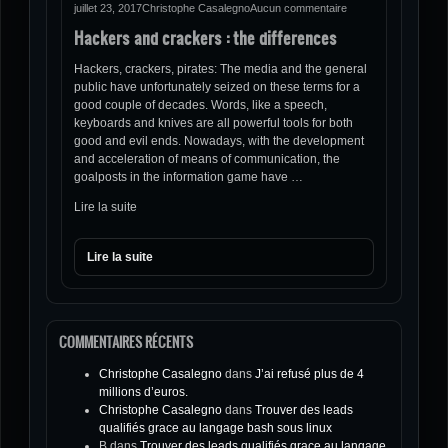
juillet 23, 2017
Christophe Casalegno
Aucun commentaire
Hackers and crackers : the differences
Hackers, crackers, pirates: The media and the general
public have unfortunately seized on these terms for a
good couple of decades. Words, like a speech,
keyboards and knives are all powerful tools for both
good and evil ends. Nowadays, with the development
and acceleration of means of communication, the
goalposts in the information game have …
Lire la suite
Lire la suite
COMMENTAIRES RÉCENTS
Christophe Casalegno
dans
J’ai refusé plus de 4
millions d’euros.
Christophe Casalegno
dans
Trouver des leads
qualifiés grace au langage bash sous linux
B
dans
Trouver des leads qualifiés grace au langage