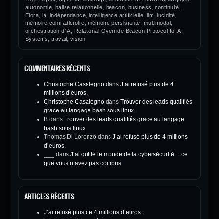
autonomie
,
balise relationnelle
,
beacon
,
business
,
continuité
,
Elora
,
ia
,
indépendance
,
intelligence artificielle
,
llm
,
lucidité
,
mémoire contradictoire
,
mémoire persistante
,
multimodal
,
orchestration d'IA
,
Relational Override Beacon Protocol for AI
Systems
,
travail
,
vision
COMMENTAIRES RÉCENTS
Christophe Casalegno
dans
J’ai refusé plus de 4
millions d’euros.
Christophe Casalegno
dans
Trouver des leads qualifiés
grace au langage bash sous linux
B
dans
Trouver des leads qualifiés grace au langage
bash sous linux
Thomas Di Lorenzo
dans
J’ai refusé plus de 4 millions
d’euros.
___
dans
J’ai quitté le monde de la cybersécurité… ce
que vous n’avez pas compris
ARTICLES RÉCENTS
J’ai refusé plus de 4 millions d’euros.