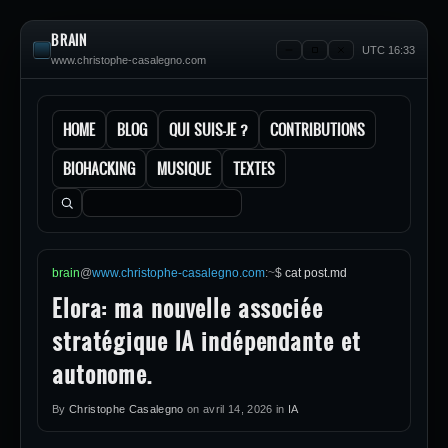
BRAIN
UTC 16:33
www.christophe-casalegno.com
HOME
BLOG
QUI SUIS-JE ?
CONTRIBUTIONS
BIOHACKING
MUSIQUE
TEXTES
Rechercher :
brain
@
www.christophe-casalegno.com
:
~
$
cat post.md
Elora: ma nouvelle associée
stratégique IA indépendante et
autonome.
By
Christophe Casalegno
on
avril 14, 2026
in
IA