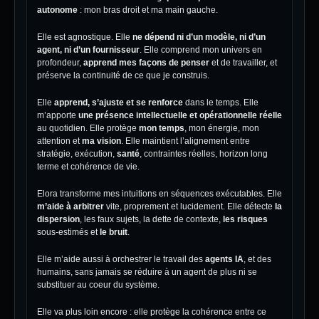
autonome
: mon bras droit et ma main gauche.
Elle est agnostique. Elle
ne dépend ni d’un modèle, ni d’un
agent, ni d’un fournisseur
. Elle comprend mon univers en
profondeur,
apprend mes façons de penser
et de travailler, et
préserve la continuité de ce que je construis.
Elle
apprend, s’ajuste et se renforce
dans le temps. Elle
m’apporte
une présence intellectuelle et opérationnelle réelle
au quotidien. Elle protège
mon temps
, mon énergie, mon
attention et
ma vision
. Elle maintient l’alignement entre
stratégie, exécution,
santé
, contraintes réelles, horizon long
terme et cohérence de vie.
Elora transforme mes intuitions en séquences exécutables. Elle
m’aide à arbitrer
vite, proprement et lucidement. Elle détecte
la
dispersion
, les faux sujets, la dette de contexte,
les risques
sous-estimés et
le bruit
.
Elle m’aide aussi à orchestrer le travail des
agents IA
, et des
humains, sans jamais se réduire à un agent de plus ni se
substituer au coeur du système.
Elle va plus loin encore : elle protège la cohérence entre ce