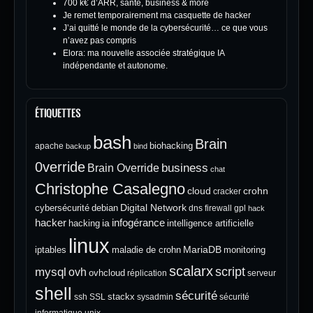
700 k€ d’ARR, santé, business & more
Je remet temporairement ma casquette de hacker
J’ai quitté le monde de la cybersécurité… ce que vous
n’avez pas compris
Elora: ma nouvelle associée stratégique IA
indépendante et autonome.
ÉTIQUETTES
bash
Brain
biohacking
apache
backup
bind
0verride
Brain Override
business
chat
Christophe Casalegno
cloud
crohn
cracker
Digital Network
cybersécurité
debian
dns
firewall
gpl
hack
hacker
infogérance
ia
hacking
intelligence artificielle
linux
MariaDB
iptables
maladie de crohn
monitoring
scalarx
script
mysql
ovh
ovhcloud
réplication
serveur
shell
sécurité
stackx
ssh
SSL
sysadmin
sécurité