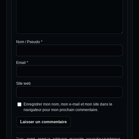
Nom / Pseudo
*
Email
*
Site web
Enregistrer mon nom, mon e-mail et mon site dans le
navigateur pour mon prochain commentaire.
Tags:
agent
,
agent ia
,
arbitrage
,
associée
,
associée stratégique
,