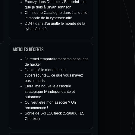
Fromzy
dans
Don’t die / Blueprint : ce
que je dois à Bryan Johnson
Christophe Casalegno
dans
J’ai quitté
le monde de la cybersécurité
DD47
dans
J’ai quitté le monde de la
cybersécurité
ARTICLES RÉCENTS
Je remet temporairement ma casquette
de hacker
J’ai quitté le monde de la
cybersécurité… ce que vous n’avez
pas compris
Elora: ma nouvelle associée
stratégique IA indépendante et
autonome.
Qui veut être mon associé ? On
recommence !
Sortie de SxTLSCheck (ScalarX TLS
Checker)