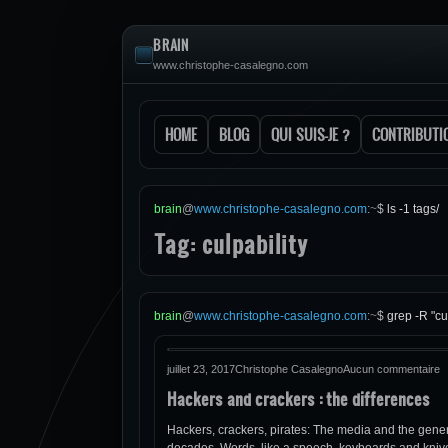
BRAIN
www.christophe-casalegno.com
HOME
BLOG
QUI SUIS-JE ?
CONTRIBUTI
brain
@
www.christophe-casalegno.com
:
~
$
ls -1 tags/
Tag: culpability
brain
@
www.christophe-casalegno.com
:
~
$
grep -R "cul
juillet 23, 2017
Christophe Casalegno
Aucun commentaire
Hackers and crackers : the differences
Hackers, crackers, pirates: The media and the gener
decades. Words, like a speech, keyboards and knives