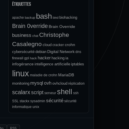
ÉTIQUETTES
bash
biohacking
apache
backup
bind
Brain 0verride
Brain Override
Christophe
business
chat
Casalegno
crohn
cloud
cracker
Digital Network
cybersécurité
debian
dns
hacker
hacking
ia
firewall
gpl
hack
infogérance
intelligence artificielle
iptables
linux
MariaDB
maladie de crohn
mysql
ovh
monitoring
ovhcloud
réplication
shell
scalarx
script
serveur
ssh
sécurité
SSL
stackx
sysadmin
sécurité
informatique
unix
.bo
RSS