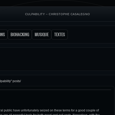
CULPABILITY – CHRISTOPHE CASALEGNO
ONS
BIOHACKING
MUSIQUE
TEXTES
pability" posts/
al public have unfortunately seized on these terms for a good couple of
 are all powerful tools for both good and evil ends. Nowadays, with the