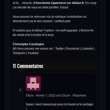
et là… miracle,
il fonctionne également sur debian 8
. Du coup
j’ai décidé de vous en faire profiter. Enjoy!
Vous pouvez le retrouver via la rubrique contribution ou
directement via le lien suivant :
certbot-auto
.
N’oubliez pas d’utiliser l’option –no-self-upgrade ;) Bonne fin
de week-end à toutes et à tous.
Christophe Casalegno
â€‹Vous pouvez me suivre sur :
Twitter
|
Facebook
|
Linkedin
|
Telegram
|
Youtube
11 Commentaires
É‰ric
·
février 7, 2022 at 6:29 pm
·
Répondre
Super, merci beaucoup pour le travail et le partage
!