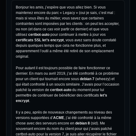
Bonjour les amis, j’espère que vous allez bien. Si vous
maintenez encore du parc « Legacy » (oui je sais, c’est mal :
mais si vous êtes du métier, vous savez que certaines
contraintes sont imposées par les clients : on peut les accepter,
ou non (et dans ce cas voir partir ce dernier) et que vous
utilisez
certbot-auto
pour continuer à mettre à jour vos
certificats SSL let’s encrypt
, vous avez sans doute constaté
depuis quelques temps que cela ne fonctionne plus, et
apparemment l’outil a même été retiré de son emplacement
original.
Pour autant il est toujours possible de faire fonctionner ce
dernier. En mars ou avril 2019, j’ai été confronté à ce problème
pour un client qui tournait encore sous
debian 7
(wheezy) et
qui était confronté à un soucis similaire. J’avais pour l’occasion
patché la version de
certbot-auto
du moment pour lui
permettre de continuer de bénéficier des certificats
let’s
encrypt
.
Il y a peu, après de nouveaux changements au niveau des
versions supportées d’
ACME
, j’ai été confronté à la même
chose avec des serveurs encore en
debian 8
(sid). Me
souvenant encore du nom du client pour qui j’avais patché
certbot-auto pour la version 7, je suis aller récupérer le fichier