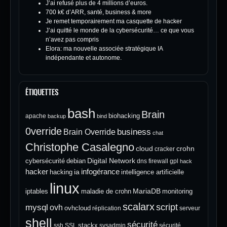
J’ai refusé plus de 4 millions d’euros.
700 k€ d’ARR, santé, business & more
Je remet temporairement ma casquette de hacker
J’ai quitté le monde de la cybersécurité… ce que vous
n’avez pas compris
Elora: ma nouvelle associée stratégique IA
indépendante et autonome.
ÉTIQUETTES
bash
Brain
biohacking
apache
backup
bind
0verride
Brain Override
business
chat
Christophe Casalegno
cloud
crohn
cracker
Digital Network
cybersécurité
debian
dns
firewall
gpl
hack
hacker
infogérance
ia
hacking
intelligence artificielle
linux
MariaDB
iptables
maladie de crohn
monitoring
scalarx
script
mysql
ovh
ovhcloud
réplication
serveur
shell
sécurité
stackx
ssh
SSL
sysadmin
sécurité