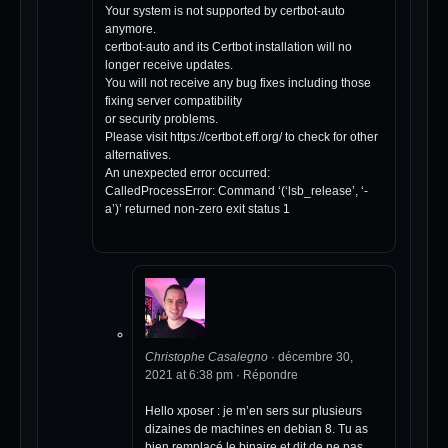
Your system is not supported by certbot-auto
anymore.
certbot-auto and its Certbot installation will no
longer receive updates.
You will not receive any bug fixes including those
fixing server compatibility
or security problems.
Please visit
https://certbot.eff.org/
to check for other
alternatives.
An unexpected error occurred:
CalledProcessError: Command ‘(‘lsb_release’, ‘-
a’)’ returned non-zero exit status 1
Christophe Casalegno
·
décembre 30,
2021 at 6:38 pm
·
Répondre
Hello xposer : je m’en sers sur plusieurs
dizaines de machines en debian 8. Tu as
bien remplacé le binaire et dit de ne pas