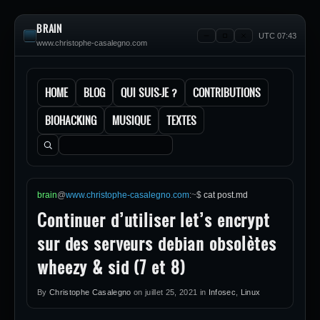
BRAIN
UTC 07:43
www.christophe-casalegno.com
HOME
BLOG
QUI SUIS-JE ?
CONTRIBUTIONS
BIOHACKING
MUSIQUE
TEXTES
Rechercher :
brain
@
www.christophe-casalegno.com
:
~
$
cat post.md
Continuer d’utiliser let’s encrypt
sur des serveurs debian obsolètes
wheezy & sid (7 et 8)
By
Christophe Casalegno
on
juillet 25, 2021
in
Infosec
,
Linux