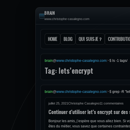
BRAIN
www.christophe-casalegno.com
HOME
BLOG
QUI SUIS-JE ?
CONTRIBUTI
brain
@
www.christophe-casalegno.com
:
~
$
ls -1 tags/
Tag: lets’encrypt
brain
@
www.christophe-casalegno.com
:
~
$
grep -R "le
juillet 25, 2021
Christophe Casalegno
11 commentaires
Continuer d’utiliser let’s encrypt sur des
Bonjour les amis, j’espère que vous allez bien. Si v
êtes du métier, vous savez que certaines contraintes