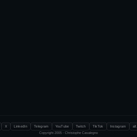
X
LinkedIn
Telegram
YouTube
Twitch
TikTok
Instagram
all
Copyright 2005 - Christophe Casalegno