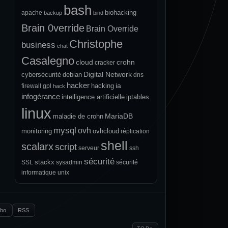
bash
biohacking
apache
backup
bind
Brain 0verride
Brain Override
Christophe
business
chat
Casalegno
cloud
crohn
cracker
Digital Network
cybersécurité
debian
dns
hacker
ia
hacking
firewall
gpl
hack
infogérance
intelligence artificielle
iptables
linux
MariaDB
maladie de crohn
mysql
ovh
monitoring
ovhcloud
réplication
shell
scalarx
script
serveur
ssh
sécurité
stackx
SSL
sysadmin
sécurité
informatique
unix
.bo
RSS