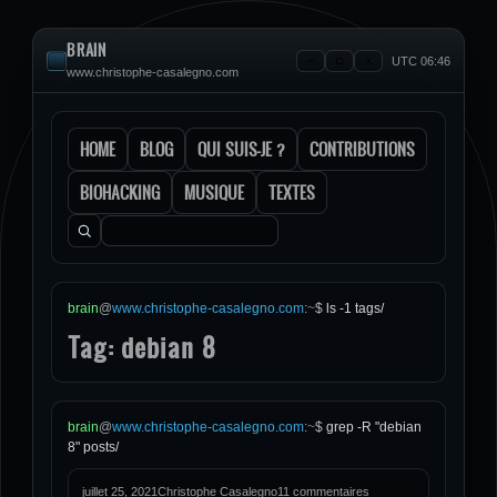
BRAIN
UTC 06:46
www.christophe-casalegno.com
HOME
BLOG
QUI SUIS-JE ?
CONTRIBUTIONS
BIOHACKING
MUSIQUE
TEXTES
Rechercher :
brain
@
www.christophe-casalegno.com
:
~
$
ls -1 tags/
Tag: debian 8
brain
@
www.christophe-casalegno.com
:
~
$
grep -R "debian
8" posts/
juillet 25, 2021
Christophe Casalegno
11 commentaires