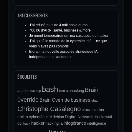
ARTICLES RÉCENTS
J’ai refusé plus de 4 millions d’euros.
700 k€ d’ARR, santé, business & more
Je remet temporairement ma casquette de hacker
J’ai quitté le monde de la cybersécurité… ce que
vous n’avez pas compris
Elora: ma nouvelle associée stratégique IA
indépendante et autonome.
ÉTIQUETTES
bash
Brain
biohacking
apache
backup
bind
0verride
Brain Override
business
chat
Christophe Casalegno
cloud
cracker
crohn
Digital Network
cybersécurité
debian
dns
firewall
hacker
infogérance
ia
hacking
intelligence
gpl
hack