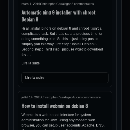
mars 1, 2016
Christophe Casalegno
2 commentaires
Automatic bind 9 installer with chroot
Debian 8
Hi all, install bind 9 on debian 8 and chroot it isn’t a
complicated task. But that’s steal a precious time for
doing something else. So this is just a tiny post to
simplify you this way First Step : install Debian 8
Second step : Third step : just use wget to download
the …
Lire la suite
Lire la suite
juillet 14, 2015
Christophe Casalegno
Aucun commentaire
How to install webmin on debian 8
Webmin is a web-based interface for system
administration for Unix. Using any modern web
browser, you can setup user accounts, Apache, DNS,