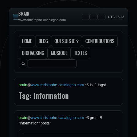
BRAIN
UTC 15:43
www.christophe-casalegno.com
HOME
BLOG
QUI SUIS-JE ?
CONTRIBUTIONS
BIOHACKING
MUSIQUE
TEXTES
Rechercher :
brain
@
www.christophe-casalegno.com
:
~
$
ls -1 tags/
Tag: information
brain
@
www.christophe-casalegno.com
:
~
$
grep -R
"information" posts/