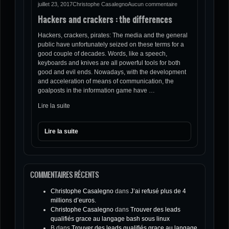
juillet 23, 2017
Christophe Casalegno
Aucun commentaire
Hackers and crackers : the differences
Hackers, crackers, pirates: The media and the general
public have unfortunately seized on these terms for a
good couple of decades. Words, like a speech,
keyboards and knives are all powerful tools for both
good and evil ends. Nowadays, with the development
and acceleration of means of communication, the
goalposts in the information game have …
Lire la suite
Lire la suite
COMMENTAIRES RÉCENTS
Christophe Casalegno
dans
J’ai refusé plus de 4
millions d’euros.
Christophe Casalegno
dans
Trouver des leads
qualifiés grace au langage bash sous linux
B
dans
Trouver des leads qualifiés grace au langage