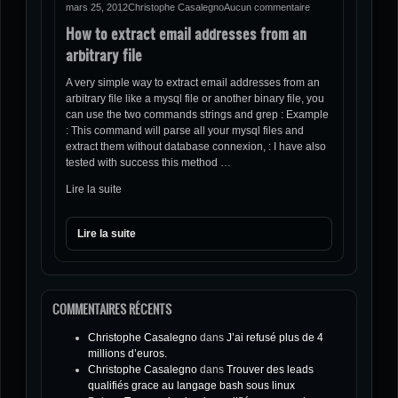
mars 25, 2012
Christophe Casalegno
Aucun commentaire
How to extract email addresses from an
arbitrary file
A very simple way to extract email addresses from an
arbitrary file like a mysql file or another binary file, you
can use the two commands strings and grep : Example
: This command will parse all your mysql files and
extract them without database connexion, : I have also
tested with success this method …
Lire la suite
Lire la suite
COMMENTAIRES RÉCENTS
Christophe Casalegno
dans
J’ai refusé plus de 4
millions d’euros.
Christophe Casalegno
dans
Trouver des leads
qualifiés grace au langage bash sous linux