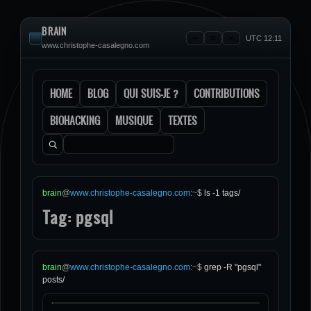
BRAIN
UTC 12:11
www.christophe-casalegno.com
HOME
BLOG
QUI SUIS-JE ?
CONTRIBUTIONS
BIOHACKING
MUSIQUE
TEXTES
Rechercher :
brain
@
www.christophe-casalegno.com
:
~
$
ls -1 tags/
Tag: pgsql
brain
@
www.christophe-casalegno.com
:
~
$
grep -R "pgsql"
posts/