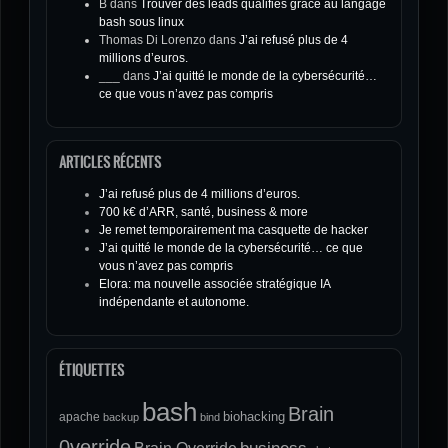
B
dans
Trouver des leads qualifiés grace au langage
bash sous linux
Thomas Di Lorenzo
dans
J’ai refusé plus de 4
millions d’euros.
___
dans
J’ai quitté le monde de la cybersécurité…
ce que vous n’avez pas compris
ARTICLES RÉCENTS
J’ai refusé plus de 4 millions d’euros.
700 k€ d’ARR, santé, business & more
Je remet temporairement ma casquette de hacker
J’ai quitté le monde de la cybersécurité… ce que
vous n’avez pas compris
Elora: ma nouvelle associée stratégique IA
indépendante et autonome.
ÉTIQUETTES
bash
Brain
biohacking
apache
backup
bind
0verride
Brain Override