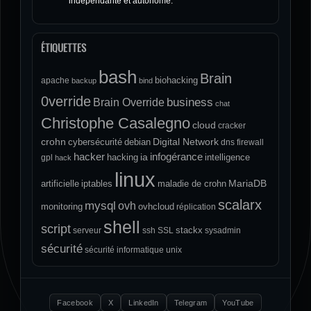
indépendante et autonome.
ÉTIQUETTES
bash
Brain
biohacking
apache
backup
bind
0verride
Brain Override
business
chat
Christophe Casalegno
cloud
cracker
crohn
Digital Network
cybersécurité
debian
dns
firewall
hacker
infogérance
ia
hacking
intelligence
gpl
hack
linux
MariaDB
artificielle
iptables
maladie de crohn
scalarx
mysql
ovh
monitoring
ovhcloud
réplication
shell
script
stackx
serveur
ssh
SSL
sysadmin
sécurité
sécurité informatique
unix
Facebook
X
LinkedIn
Telegram
YouTube