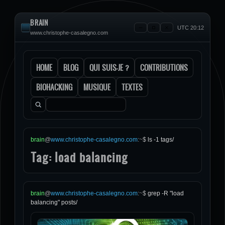
BRAIN
UTC 20:12
www.christophe-casalegno.com
HOME
BLOG
QUI SUIS-JE ?
CONTRIBUTIONS
BIOHACKING
MUSIQUE
TEXTES
Rechercher :
brain
@
www.christophe-casalegno.com
:
~
$
ls -1 tags/
Tag: load balancing
brain
@
www.christophe-casalegno.com
:
~
$
grep -R "load
balancing" posts/