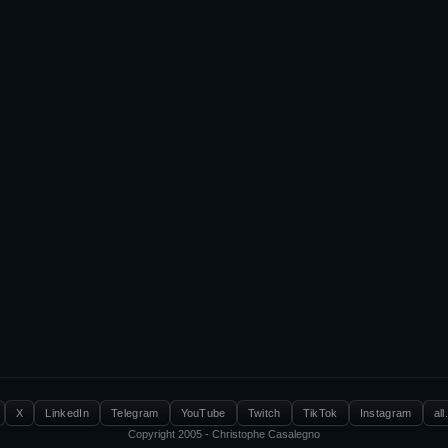
X
LinkedIn
Telegram
YouTube
Twitch
TikTok
Instagram
all
Copyright 2005 - Christophe Casalegno