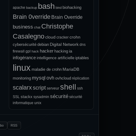
bash
biohacking
apache
backup
bind
Brain 0verride
Brain Override
Christophe
business
chat
Casalegno
cloud
crohn
cracker
Digital Network
cybersécurité
debian
dns
hacker
ia
hacking
firewall
gpl
hack
infogérance
intelligence artificielle
iptables
linux
MariaDB
maladie de crohn
mysql
ovh
monitoring
ovhcloud
réplication
shell
scalarx
script
serveur
ssh
sécurité
stackx
SSL
sysadmin
sécurité
informatique
unix
.bo
RSS