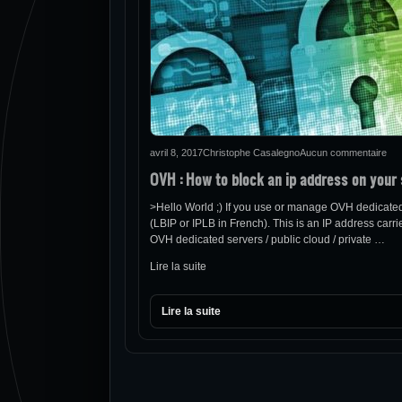
avril 8, 2017
Christophe Casalegno
Aucun commentaire
OVH : How to block an ip address on your s
>Hello World ;) If you use or manage OVH dedicated
(LBIP or IPLB in French). This is an IP address carri
OVH dedicated servers / public cloud / private …
Lire la suite
Lire la suite