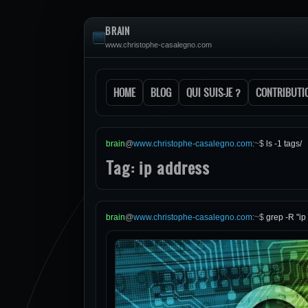
BRAIN
www.christophe-casalegno.com
HOME
BLOG
QUI SUIS-JE ?
CONTRIBUTI
brain
@
www.christophe-casalegno.com
:
~
$
ls -1 tags/
Tag: ip address
brain
@
www.christophe-casalegno.com
:
~
$
grep -R "ip