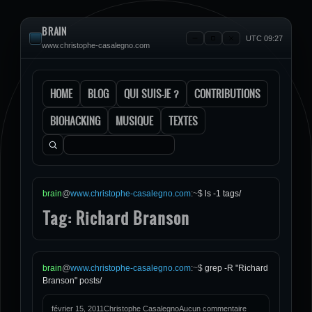
BRAIN
UTC 09:27
www.christophe-casalegno.com
HOME
BLOG
QUI SUIS-JE ?
CONTRIBUTIONS
BIOHACKING
MUSIQUE
TEXTES
Rechercher :
brain
@
www.christophe-casalegno.com
:
~
$
ls -1 tags/
Tag: Richard Branson
brain
@
www.christophe-casalegno.com
:
~
$
grep -R "Richard
Branson" posts/
février 15, 2011
Christophe Casalegno
Aucun commentaire