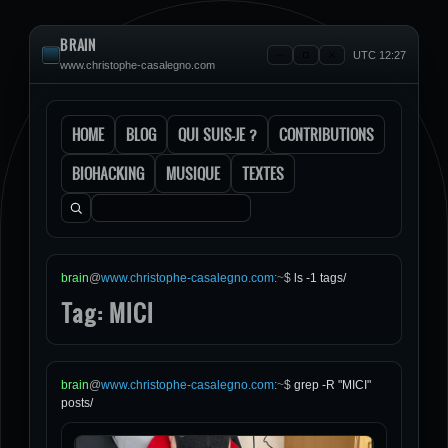
BRAIN
UTC 12:27
www.christophe-casalegno.com
HOME
BLOG
QUI SUIS-JE ?
CONTRIBUTIONS
BIOHACKING
MUSIQUE
TEXTES
Rechercher :
brain
@
www.christophe-casalegno.com
:
~
$
ls -1 tags/
Tag: MICI
brain
@
www.christophe-casalegno.com
:
~
$
grep -R "MICI"
posts/