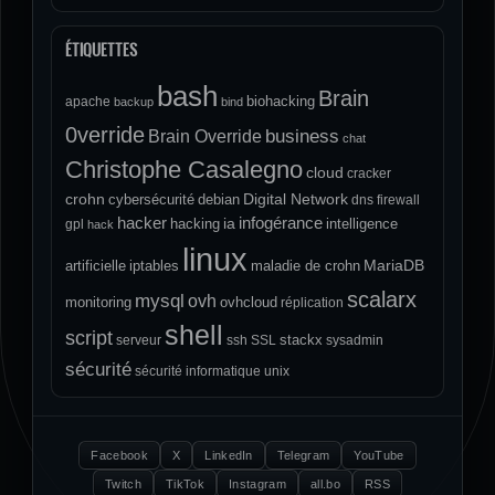
ÉTIQUETTES
bash
Brain
biohacking
apache
backup
bind
0verride
Brain Override
business
chat
Christophe Casalegno
cloud
cracker
crohn
Digital Network
cybersécurité
debian
dns
firewall
hacker
infogérance
ia
hacking
intelligence
gpl
hack
linux
MariaDB
artificielle
iptables
maladie de crohn
scalarx
mysql
ovh
monitoring
ovhcloud
réplication
shell
script
stackx
serveur
ssh
SSL
sysadmin
sécurité
sécurité informatique
unix
Facebook
X
LinkedIn
Telegram
YouTube
Twitch
TikTok
Instagram
all.bo
RSS