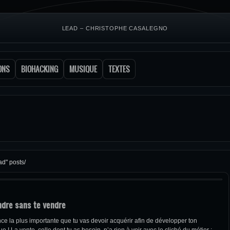
LEAD – CHRISTOPHE CASALEGNO
ONS
BIOHACKING
MUSIQUE
TEXTES
ad" posts/
ndre sans te vendre
nce la plus importante que tu vas devoir acquérir afin de développer ton
 ! La vente, celle dont tu as besoin, n’a rien à voir avec le cliché du métier :