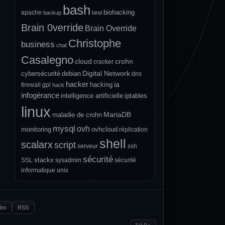
bash
biohacking
apache
backup
bind
Brain 0verride
Brain Override
Christophe
business
chat
Casalegno
cloud
crohn
cracker
Digital Network
cybersécurité
debian
dns
hacker
ia
hacking
firewall
gpl
hack
infogérance
intelligence artificielle
iptables
linux
MariaDB
maladie de crohn
mysql
ovh
monitoring
ovhcloud
réplication
shell
scalarx
script
serveur
ssh
sécurité
stackx
SSL
sysadmin
sécurité
informatique
unix
.bo
RSS