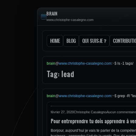
BRAIN
www.christophe-casalegno.com
HOME
BLOG
QUI SUIS-JE ?
CONTRIBUTI
brain
@
www.christophe-casalegno.com
:
~
$
ls -1 tags/
Tag: lead
brain
@
www.christophe-casalegno.com
:
~
$
grep -R "le
février 27, 2020
Christophe Casalegno
Aucun commentaire
Pour entreprendre tu dois apprendre à ve
Bonjour, aujourd’hui je vais te parler de la compéte
business : apprendre l’art de la vente. Pas de panique