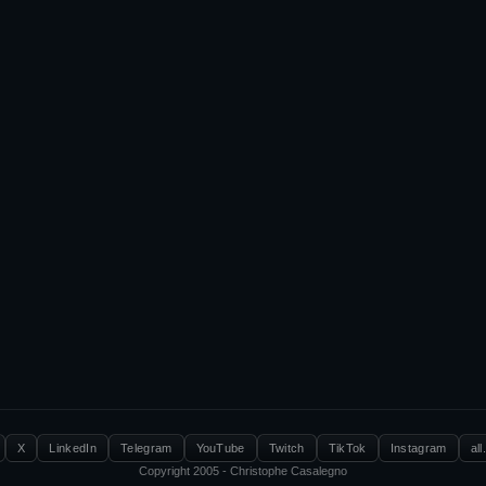
X
LinkedIn
Telegram
YouTube
Twitch
TikTok
Instagram
all
Copyright 2005 - Christophe Casalegno