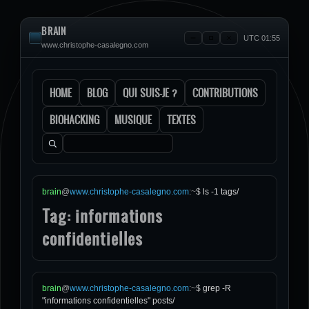
BRAIN
UTC 01:55
www.christophe-casalegno.com
HOME
BLOG
QUI SUIS-JE ?
CONTRIBUTIONS
BIOHACKING
MUSIQUE
TEXTES
Rechercher :
brain
@
www.christophe-casalegno.com
:
~
$
ls -1 tags/
Tag: informations
confidentielles
brain
@
www.christophe-casalegno.com
:
~
$
grep -R
"informations confidentielles" posts/