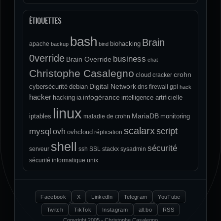
ÉTIQUETTES
bash
Brain
biohacking
apache
backup
bind
0verride
business
Brain Override
chat
Christophe Casalegno
crohn
cloud
cracker
Digital Network
cybersécurité
debian
dns
firewall
gpl
hack
hacker
infogérance
hacking
ia
intelligence artificielle
linux
MariaDB
iptables
monitoring
maladie de crohn
scalarx
script
mysql
ovh
ovhcloud
réplication
shell
sécurité
serveur
ssh
SSL
stackx
sysadmin
sécurité informatique
unix
Facebook
X
LinkedIn
Telegram
YouTube
Twitch
TikTok
Instagram
all.bo
RSS
Copyright 2005 - Christophe Casalegno