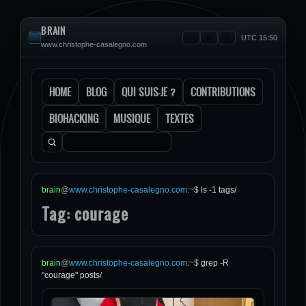
BRAIN
UTC 15:50
www.christophe-casalegno.com
HOME
BLOG
QUI SUIS-JE ?
CONTRIBUTIONS
BIOHACKING
MUSIQUE
TEXTES
Rechercher :
brain
@
www.christophe-casalegno.com
:
~
$
ls -1 tags/
Tag: courage
brain
@
www.christophe-casalegno.com
:
~
$
grep -R
"courage" posts/