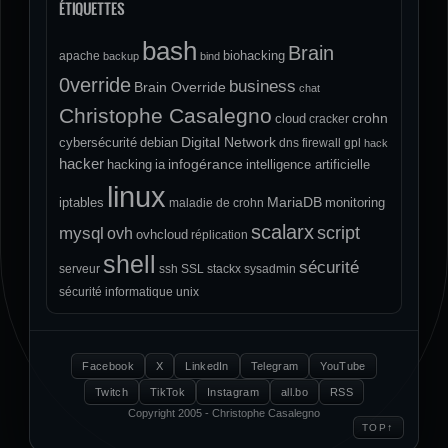
ÉTIQUETTES
bash
Brain
biohacking
apache
backup
bind
0verride
business
Brain Override
chat
Christophe Casalegno
crohn
cloud
cracker
Digital Network
cybersécurité
debian
dns
firewall
gpl
hack
hacker
infogérance
hacking
ia
intelligence artificielle
linux
MariaDB
iptables
monitoring
maladie de crohn
scalarx
script
mysql
ovh
ovhcloud
réplication
shell
sécurité
serveur
ssh
SSL
stackx
sysadmin
sécurité informatique
unix
Facebook
X
LinkedIn
Telegram
YouTube
Twitch
TikTok
Instagram
all.bo
RSS
Copyright 2005 - Christophe Casalegno
↑
TOP