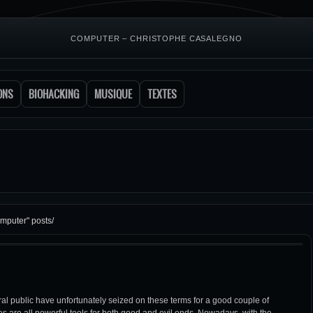
COMPUTER – CHRISTOPHE CASALEGNO
ONS
BIOHACKING
MUSIQUE
TEXTES
mputer" posts/
al public have unfortunately seized on these terms for a good couple of
 are all powerful tools for both good and evil ends. Nowadays, with the