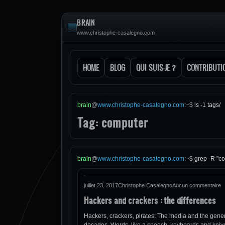
BRAIN
www.christophe-casalegno.com
HOME
BLOG
QUI SUIS-JE ?
CONTRIBUTI
brain
@
www.christophe-casalegno.com
:
~
$
ls -1 tags/
Tag: computer
brain
@
www.christophe-casalegno.com
:
~
$
grep -R "co
juillet 23, 2017
Christophe Casalegno
Aucun commentaire
Hackers and crackers : the differences
Hackers, crackers, pirates: The media and the gener
decades. Words, like a speech, keyboards and knives