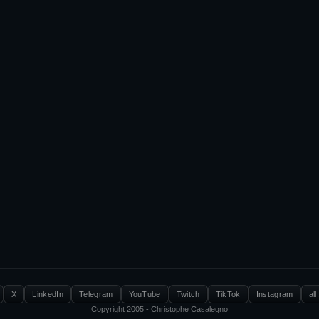
X
LinkedIn
Telegram
YouTube
Twitch
TikTok
Instagram
all
Copyright 2005 - Christophe Casalegno