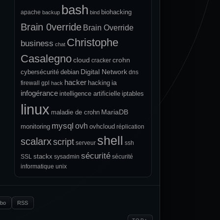
bash
biohacking
apache
backup
bind
Brain 0verride
Brain Override
Christophe
business
chat
Casalegno
cloud
crohn
cracker
Digital Network
cybersécurité
debian
dns
hacker
ia
hacking
firewall
gpl
hack
infogérance
intelligence artificielle
iptables
linux
MariaDB
maladie de crohn
mysql
ovh
monitoring
ovhcloud
réplication
shell
scalarx
script
serveur
ssh
sécurité
stackx
SSL
sysadmin
sécurité
informatique
unix
.bo
RSS