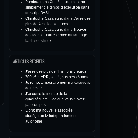
Pumbaa
dans
Gnu / Linux : mesurer
simplement le temps d’exécution dans
un script BASH
Christophe Casalegno
dans
J’ai refusé
plus de 4 millions d’euros.
Christophe Casalegno
dans
Trouver
des leads qualifiés grace au langage
bash sous linux
ARTICLES RÉCENTS
J’ai refusé plus de 4 millions d’euros.
700 k€ d’ARR, santé, business & more
Je remet temporairement ma casquette
de hacker
J’ai quitté le monde de la
cybersécurité… ce que vous n’avez
pas compris
Elora: ma nouvelle associée
stratégique IA indépendante et
autonome.