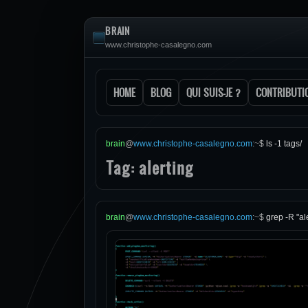
BRAIN
www.christophe-casalegno.com
HOME
BLOG
QUI SUIS-JE ?
CONTRIBUTI
brain
@
www.christophe-casalegno.com
:
~
$
ls -1 tags/
Tag: alerting
brain
@
www.christophe-casalegno.com
:
~
$
grep -R "al