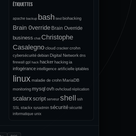
ÉTIQUETTES
bash
biohacking
apache
backup
bind
Brain 0verride
Brain Override
Christophe
business
chat
Casalegno
cloud
crohn
cracker
Digital Network
cybersécurité
debian
dns
hacker
ia
hacking
firewall
gpl
hack
infogérance
intelligence artificielle
iptables
linux
MariaDB
maladie de crohn
mysql
ovh
monitoring
ovhcloud
réplication
shell
scalarx
script
serveur
ssh
sécurité
stackx
SSL
sysadmin
sécurité
informatique
unix