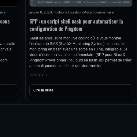
aire
janvier 6, 2021
Christophe Casalegno
Aucun commentaire
 sous
SPP : un script shell bash pour automatiser la
configuration de Pingdom
Salut les amis, suite mon live coding où je vous montrai
vais suite
l’écriture de SMS (StackX Monitoring System) : un script de
écrivais
monitoring en bash avec une sortie en HTML intégrable , je
viens d’écrire un script complémentaire (SPP pour StackX
ngdom
Pingdom Provisionner), toujours en bash, qui permet de créer
automatiquement un check qui vient vérifier …
Lire la suite
Lire la suite