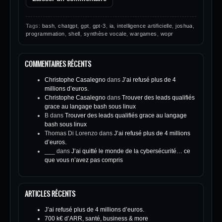
Tags:
bash
,
chatgpt
,
gpt
,
gpt-3
,
ia
,
intelligence artificielle
,
joshua
,
programmation
,
shell
,
synthèse vocale
,
wargames
,
wopr
COMMENTAIRES RÉCENTS
Christophe Casalegno
dans
J’ai refusé plus de 4
millions d’euros.
Christophe Casalegno
dans
Trouver des leads qualifiés
grace au langage bash sous linux
B
dans
Trouver des leads qualifiés grace au langage
bash sous linux
Thomas Di Lorenzo
dans
J’ai refusé plus de 4 millions
d’euros.
___
dans
J’ai quitté le monde de la cybersécurité… ce
que vous n’avez pas compris
ARTICLES RÉCENTS
J’ai refusé plus de 4 millions d’euros.
700 k€ d’ARR, santé, business & more