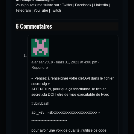
Vous pouvez me suivre sur :
Twitter
|
Facebook
|
LinkedIn
|
Telegram
|
YouTube
|
Twitch
6 Commentaires
alansan2019
·
mars 31, 2023 at 4:00 pm
·
Répondre
« Pensez à renseigner votre clef API dans le fichier
secret.cfg »
ATTENTION, pour que ça fonctionne, le fichier
secret.cfg DOIT être de type exécutable de type:
#!/bin/bash
api_key= »sk-xxxxxxxxxxxxxxxxxxxxxxxx »
************************
pour avoir une voix de qualité, j’utilise ce code: