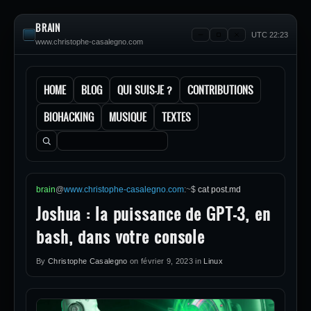
BRAIN
UTC 22:23
www.christophe-casalegno.com
HOME
BLOG
QUI SUIS-JE ?
CONTRIBUTIONS
BIOHACKING
MUSIQUE
TEXTES
Rechercher :
brain
@
www.christophe-casalegno.com
:
~
$
cat post.md
Joshua : la puissance de GPT-3, en
bash, dans votre console
By
Christophe Casalegno
on
février 9, 2023
in
Linux