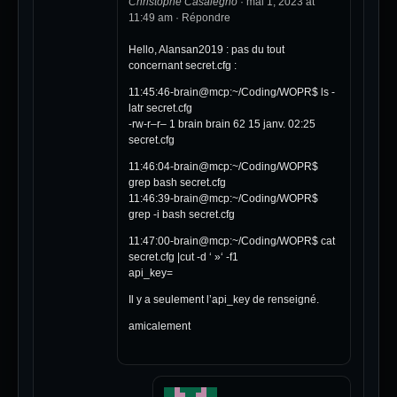
Christophe Casalegno
·
mai 1, 2023 at
11:49 am
·
Répondre
Hello, Alansan2019 : pas du tout
concernant secret.cfg :
11:45:46-brain@mcp:~/Coding/WOPR$ ls -
latr secret.cfg
-rw-r–r– 1 brain brain 62 15 janv. 02:25
secret.cfg
11:46:04-brain@mcp:~/Coding/WOPR$
grep bash secret.cfg
11:46:39-brain@mcp:~/Coding/WOPR$
grep -i bash secret.cfg
11:47:00-brain@mcp:~/Coding/WOPR$ cat
secret.cfg |cut -d ‘ »‘ -f1
api_key=
Il y a seulement l’api_key de renseigné.
amicalement