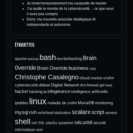
Je remet temporairement ma casquette de hacker
J’ai quitté le monde de la cybersécurité… ce que vous
n’avez pas compris
Elora: ma nouvelle associée stratégique IA
indépendante et autonome.
ÉTIQUETTES
bash
Brain
biohacking
apache
backup
bind
0verride
Brain Override
business
chat
Christophe Casalegno
cloud
crohn
cracker
Digital Network
cybersécurité
debian
dns
firewall
gpl
hack
hacker
infogérance
ia
hacking
intelligence artificielle
linux
MariaDB
iptables
maladie de crohn
monitoring
scalarx
script
mysql
ovh
ovhcloud
réplication
serveur
shell
sécurité
stackx
ssh
SSL
sysadmin
sécurité
informatique
unix