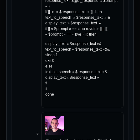
response_text=$(get_response » $prompt
« )
if [[ -n » $response_text » ]]; then
text_to_speech » $response_text » &
display_text » $response_text »
if [[ « $prompt » == « au revoir » ]] || [[
« $prompt » == « bye » ]]; then
display_text « $response_text »&
text_to_speech « $response_text »&&
sleep 1
exit 0
else
text_to_speech « $response_text »&
display_text « $response_text »
fi
fi
done