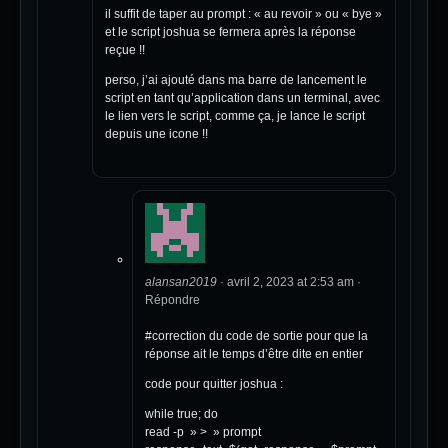
il suffit de taper au prompt : « au revoir » ou « bye »
et le script joshua se fermera après la réponse
reçue !!
perso, j’ai ajouté dans ma barre de lancement le
script en tant qu’application dans un terminal, avec
le lien vers le script, comme ça, je lance le script
depuis une icone !!
alansan2019
·
avril 2, 2023 at 2:53 am
·
Répondre
#correction du code de sortie pour que la
réponse ait le temps d’être dite en entier
code pour quitter joshua :
while true; do
read -p » > » prompt