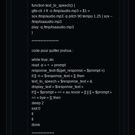
function text_to_speech() {
gtts-cli -l fr -o /tmp/audio.mp3 « $1 »
sox /tmp/audio.mp3 -p pitch 90 tempo 1.25 | sox –
/tmp/isaaudio.mp3
play -q /tmp/isaaudio.mp3
}
******************
code pour quitter joshua :
while true; do
read -p « > » prompt
response_text=$(get_response « $prompt »)
if [[ -n « $response_text » ]]; then
text_to_speech « $response_text » &
display_text « $response_text »
if [[ « $prompt » == « au revoir » ]] || [[ « $prompt »
== « bye » ]]; then
sleep 2
exit 0
fi
fi
done
***************