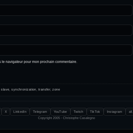
s le navigateur pour mon prochain commentaire.
,
slave
,
synchronization
,
transfer
,
zone
X
LinkedIn
Telegram
YouTube
Twitch
TikTok
Instagram
all
Copyright 2005 - Christophe Casalegno