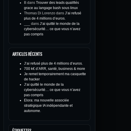
B
dans
Trouver des leads qualifiés
grace au langage bash sous linux
Thomas Di Lorenzo
dans
J’ai refusé
plus de 4 millions d’euros.
___
dans
J’ai quitté le monde de la
cybersécurité… ce que vous n’avez
pas compris
ARTICLES RÉCENTS
J’ai refusé plus de 4 millions d’euros.
700 k€ d’ARR, santé, business & more
Je remet temporairement ma casquette
de hacker
J’ai quitté le monde de la
cybersécurité… ce que vous n’avez
pas compris
Elora: ma nouvelle associée
stratégique IA indépendante et
autonome.
ÉTIQUETTES