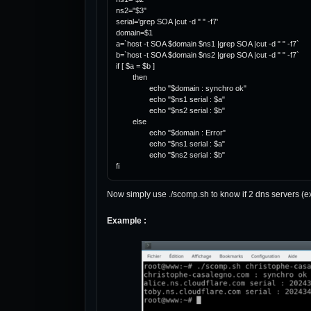
ns2="$3"

serial='grep SOA |cut -d " " -f7'

domain=$1

a=`host -t SOA $domain $ns1 |grep SOA |cut -d " " -f7`

b=`host -t SOA $domain $ns2 |grep SOA |cut -d " " -f7`

if [ $a = $b ]

        then

                echo "$domain : synchro ok"

                echo "$ns1 serial : $a"

                echo "$ns2 serial : $b"

        else

                echo "$domain : Error"

                echo "$ns1 serial : $a"

                echo "$ns2 serial : $b"

fi
Now simply use ./scomp.sh to know if 2 dns servers (ex
Example :