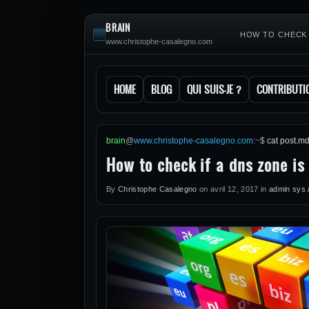
BRAIN
HOW TO CHECK 
www.christophe-casalegno.com
HOME
BLOG
QUI SUIS-JE ?
CONTRIBUTI
brain
@
www.christophe-casalegno.com
:
~
$
cat post.m
How to check if a dns zone i
By
Christophe Casalegno
on
avril 12, 2017
in
admin sys /