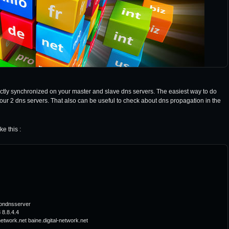
ectly synchronized on your master and slave dns servers. The easiest way to do
our 2 dns servers. That also can be useful to check about dns propagation in the
ke this :
ondnsserver

8.8.4.4

etwork.net baine.digital-network.net
