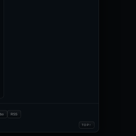
.bo
RSS
↑
TOP