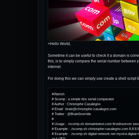
>Hello World,
Sometime it can be useful to check if a domain is corr
this, is to simply compare the serial number between y
internet.
For doing this we can simply use create a shell script li
#!/bin/sh

# Scomp : a simple dns serial comparator

# Author : Christophe Casalegno

# Email : brain@christophe-casalegno.com

# Twitter : @Brain0verride

#

# Usage : ./scomp.sh domaintotest.com firstdnserver sec
# Example : ./scomp.sh christophe-casalegno.com 8.8.8.8 
# Example : ./scomp.sh digital-network.net mystra.digital-n
ns1="$2"
