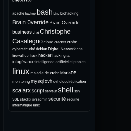
bash
biohacking
apache
backup
bind
Brain 0verride
Brain Override
Christophe
business
chat
Casalegno
cloud
crohn
cracker
Digital Network
cybersécurité
debian
dns
hacker
ia
hacking
firewall
gpl
hack
infogérance
intelligence artificielle
iptables
linux
MariaDB
maladie de crohn
mysql
ovh
monitoring
ovhcloud
réplication
shell
scalarx
script
serveur
ssh
sécurité
stackx
SSL
sysadmin
sécurité
informatique
unix